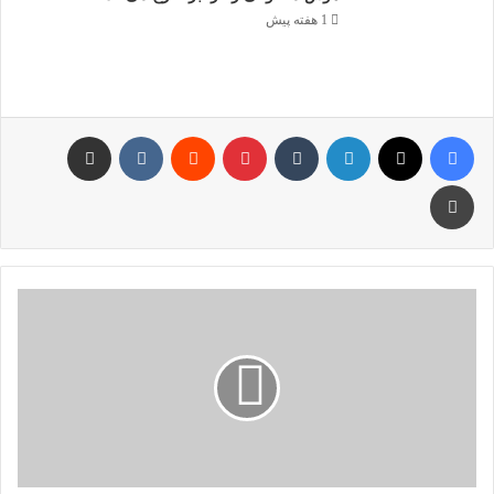
1 هفته پیش
فیس بوک
X
لینکدین
‫تامبلر
‫پین‌ترست
‫رددیت
‫VKontakte
اشتراک گذاری از طریق ایمیل
چاپ
Dogwifhat
از
50
رتبه
برتر
سقوط
کرد
و
در