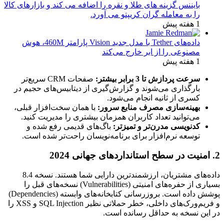
بایننس گزینه های طلا و نقره را اضافه می کند و بازارهای کالا
را به معامله گران کریپتو می آورد.
1 هفته پیش
داده‌های Tether با مدل جدید Vision پارامتر 460M، هوش
مصنوعی را از ابر خارج می‌کند
1 هفته پیش
سرعت پردازش تا 3 برابر بیشتر:
صفحات CRM سریع‌تر
بارگذاری می‌شوند و گزارش‌گیری از دیتابیس‌های حجیم در
کسری از ثانیه انجام می‌شود.
بهینه‌سازی مصرف منابع سرور:
با همان سخت‌افزار قبلی،
می‌توانید تعداد کاربران همزمان بیشتری را مدیریت کنید.
کدنویسی مدرن‌تر و تمیزتر:
باگ‌های قدیمی رفع شده و
توسعه نرم‌افزار برای برنامه‌نویسان راحت‌تر شده است.
2. امنیت در سطح استانداردهای جهانی 2024
داده‌های مشتریان، ارزشمندترین دارایی شما هستند. نسخه 8.4
بسیاری از حفره‌های امنیتی (Vulnerabilities) نسخه‌های قبل را
پوشش داده است. بروزرسانی کتابخانه‌های وابسته (Dependencies)
و فریم‌ورک‌های داخلی، خطر حملاتی نظیر SQL Injection و XSS را
در این نسخه به حداقل رسانده است.