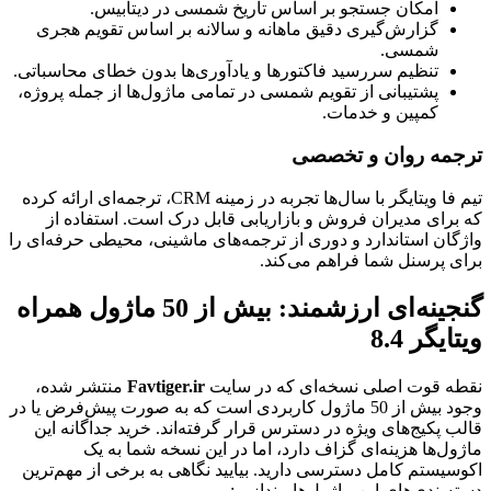
امکان جستجو بر اساس تاریخ شمسی در دیتابیس.
گزارش‌گیری دقیق ماهانه و سالانه بر اساس تقویم هجری
شمسی.
تنظیم سررسید فاکتورها و یادآوری‌ها بدون خطای محاسباتی.
پشتیبانی از تقویم شمسی در تمامی ماژول‌ها از جمله پروژه،
کمپین و خدمات.
ترجمه روان و تخصصی
تیم فا ویتایگر با سال‌ها تجربه در زمینه CRM، ترجمه‌ای ارائه کرده
که برای مدیران فروش و بازاریابی قابل درک است. استفاده از
واژگان استاندارد و دوری از ترجمه‌های ماشینی، محیطی حرفه‌ای را
برای پرسنل شما فراهم می‌کند.
گنجینه‌ای ارزشمند: بیش از 50 ماژول همراه
ویتایگر 8.4
نقطه قوت اصلی نسخه‌ای که در سایت
Favtiger.ir
منتشر شده،
وجود بیش از 50 ماژول کاربردی است که به صورت پیش‌فرض یا در
قالب پکیج‌های ویژه در دسترس قرار گرفته‌اند. خرید جداگانه این
ماژول‌ها هزینه‌ای گزاف دارد، اما در این نسخه شما به یک
اکوسیستم کامل دسترسی دارید. بیایید نگاهی به برخی از مهم‌ترین
دسته‌بندی‌های این ماژول‌ها بیندازیم: