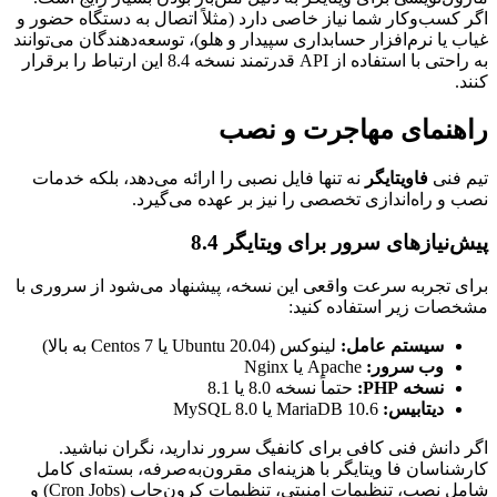
اگر کسب‌وکار شما نیاز خاصی دارد (مثلاً اتصال به دستگاه حضور و
غیاب یا نرم‌افزار حسابداری سپیدار و هلو)، توسعه‌دهندگان می‌توانند
به راحتی با استفاده از API قدرتمند نسخه 8.4 این ارتباط را برقرار
کنند.
راهنمای مهاجرت و نصب
تیم فنی
فاویتایگر
نه تنها فایل نصبی را ارائه می‌دهد، بلکه خدمات
نصب و راه‌اندازی تخصصی را نیز بر عهده می‌گیرد.
پیش‌نیازهای سرور برای ویتایگر 8.4
برای تجربه سرعت واقعی این نسخه، پیشنهاد می‌شود از سروری با
مشخصات زیر استفاده کنید:
سیستم عامل:
لینوکس (Ubuntu 20.04 یا Centos 7 به بالا)
وب سرور:
Apache یا Nginx
نسخه PHP:
حتماً نسخه 8.0 یا 8.1
دیتابیس:
MariaDB 10.6 یا MySQL 8.0
اگر دانش فنی کافی برای کانفیگ سرور ندارید، نگران نباشید.
کارشناسان فا ویتایگر با هزینه‌ای مقرون‌به‌صرفه، بسته‌ای کامل
شامل نصب، تنظیمات امنیتی، تنظیمات کرون‌جاب (Cron Jobs) و