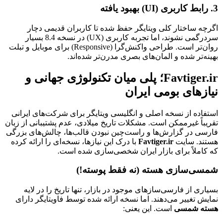
3. رابط کاربری (UI) بهبود یافته
اگرچه ساختار کلی ویتایگر حفظ شده تا کاربران قدیمی دچار
سردرگمی نشوند، اما تجربه کاربری (UX) در نسخه 8.4 بسیار
روان‌تر است. طراحی واکنش‌گرا (Responsive) برای موبایل و تبلت
بهینه‌تر شده و المان‌های بصری مدرن‌تر شده‌اند.
Favtiger.ir؛ پلی میان تکنولوژی جهانی و
نیازهای بومی ایران
استفاده از نسخه اصلی و انگلیسی ویتایگر برای شرکت‌های ایرانی
تقریباً غیرممکن است. مشکلات تاریخ میلادی، عدم پشتیبانی از زبان
فارسی در گزارش‌ها و راست‌چین نبودن قالب‌ها، چالش‌های بزرگی
هستند. سایت
Favtiger.ir
با درک این نیازها، نسخه‌ای را ارائه کرده
که کاملاً برای بازار ایران شخصی‌سازی شده است.
شمسی‌سازی هسته (نه فقط پوسته!)
بسیاری از فارسی‌سازهای موجود در بازار، تنها تاریخ را در لایه
نمایش تغییر می‌دهند. اما نسخه ارائه شده توسط فاویتایگر دارای
هسته شمسی
است. این یعنی: