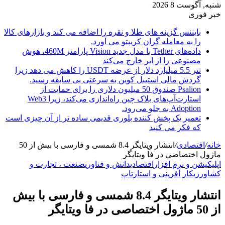
شنبه, آگوست 8 2026
خبر فوری
بایننس گزینه های طلا و نقره را اضافه می کند و بازارهای کالا
را به معامله گران کریپتو می آورد.
داده‌های Tether با مدل جدید Vision پارامتر 460M، هوش
مصنوعی را از ابر خارج می‌کند
تتر 5.5 میلیارد دلار از عرضه USDT را کاهش می دهد زیرا
گردش مالی استیبل کوین به سرعتی بی سابقه رسید.
Psalion صندوق 50 میلیون دلاری را برای حمایت از
استارت‌آپ‌های بلاک چین راه‌اندازی می‌کند، زیرا Web3
Adoption به جلو می‌رود.
تعمیر یک پخش کننده بلوری قدیمی ساده تر از آن چیزی است
که فکر می کنید
خانه
/
اقتصادی
/
انتشار ویتایگر 8.4 شمسی و فارسی با بیش از 50
ماژول اختصاصی در فا ویتایگر
اپلیکیشن و نرم افزار
اقتصادی
دانش و فناوری
صنعت ، تجارت و
کشاورزی
کار آفرینی و استارتاپ
انتشار ویتایگر 8.4 شمسی و فارسی با بیش
از 50 ماژول اختصاصی در فا ویتایگر