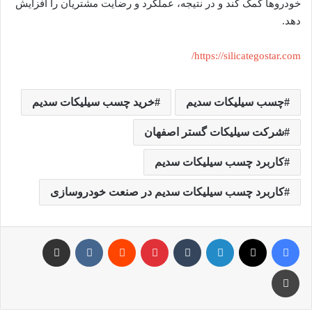
خودروها کمک کند و در نتیجه، عملکرد و رضایت مشتریان را افزایش
دهد.
https://silicategostar.com/
چسب سیلیکات سدیم
خرید چسب سیلیکات سدیم
شرکت سیلیکات گستر اصفهان
کاربرد چسب سیلیکات سدیم
کاربرد چسب سیلیکات سدیم در صنعت خودروسازی
فیس بوک
X
لینکدین
‫تامبلر
‫پین‌ترست
‫رددیت
‫VKontakte
اشتراک گذاری از طریق ایمیل
چاپ