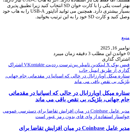
بهتر است یکی را با کارت خوان SD انتخاب کنید زیرا تطبیق پذیری
بسیار بیشتری دارد. همچنین می توانید آداپتور USB-A را به هاب خود
وصل کنید و کارت SD خود را به این ترتیب بخوانید.
منبع
نوامبر 16, 2025
0
خواندن این مطلب 3 دقیقه زمان میبرد
اشتراک گذاری
فیس بوک
X
لینکدین
‫تامبلر
‫پین‌ترست
‫رددیت
‫VKontakte
اشتراک
گذاری از طریق ایمیل
چاپ
ستاره میکل اویارزابال در حالی که اسپانیا در مقدماتی جام جهانی،
بلژیک، بی نقص باقی می ماند
ستاره میکل اویارزابال در حالی که اسپانیا در مقدماتی
جام جهانی، بلژیک، بی نقص باقی می ماند
مدیر عامل Coinbase در میان افزایش تقاضا برای دسترسی عمومی
خواستار استفاده از وای فای بدون رمز عبور است
مدیر عامل Coinbase در میان افزایش تقاضا برای