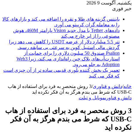
یکشنبه, آگوست 9 2026
خبر فوری
بایننس گزینه های طلا و نقره را اضافه می کند و بازارهای کالا
را به معامله گران کریپتو می آورد.
داده‌های Tether با مدل جدید Vision پارامتر 460M، هوش
مصنوعی را از ابر خارج می‌کند
تتر 5.5 میلیارد دلار از عرضه USDT را کاهش می دهد زیرا
گردش مالی استیبل کوین به سرعتی بی سابقه رسید.
Psalion صندوق 50 میلیون دلاری را برای حمایت از
استارت‌آپ‌های بلاک چین راه‌اندازی می‌کند، زیرا Web3
Adoption به جلو می‌رود.
تعمیر یک پخش کننده بلوری قدیمی ساده تر از آن چیزی است
که فکر می کنید
خانه
/
دانش و فناوری
/
3 روش منحصر به فرد برای استفاده از هاب
USB-C که شرط می بندم هرگز به آن فکر نکرده اید
دانش و فناوری
موبایل و تبلت
3 روش منحصر به فرد برای استفاده از هاب
USB-C که شرط می بندم هرگز به آن فکر
نکرده اید