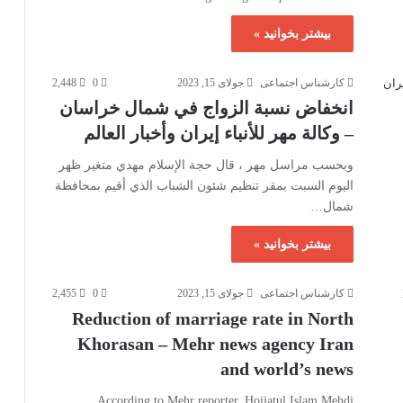
بیشتر بخوانید »
کارشناس اجتماعی
جولای 15, 2023
0
2,448
انخفاض نسبة الزواج في شمال خراسان
– وكالة مهر للأنباء إيران وأخبار العالم
وبحسب مراسل مهر ، قال حجة الإسلام مهدي متغير ظهر
اليوم السبت بمقر تنظيم شئون الشباب الذي أقيم بمحافظة
شمال…
بیشتر بخوانید »
کارشناس اجتماعی
جولای 15, 2023
0
2,455
Reduction of marriage rate in North
Khorasan – Mehr news agency Iran
and world’s news
According to Mehr reporter, Hojjatul Islam Mehdi