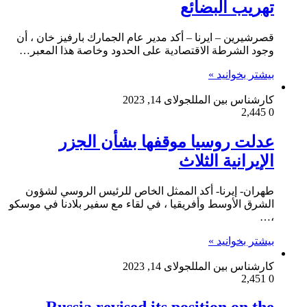
تهريب البضائع
قصرشيرين – ايرنا – أكد مدير عام الجمارك بارفيز خان ، أن
وجود الشرطة الاقتصادية على الحدود وخاصة هذا المعبر…
بیشتر بخوانید »
کارشناس بین الملل
جولای 14, 2023
2,445
0
عدلت روسيا موقفها بشأن الجزر
الإيرانية الثلاث
طهران- إيرنا- أكد الممثل الخاص للرئيس الروسي لشؤون
الشرق الأوسط وأفريقيا ، في لقاء مع سفير بلادنا في موسكو
،…
بیشتر بخوانید »
کارشناس بین الملل
جولای 14, 2023
2,451
0