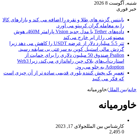
شنبه, آگوست 8 2026
خبر فوری
بایننس گزینه های طلا و نقره را اضافه می کند و بازارهای کالا
را به معامله گران کریپتو می آورد.
داده‌های Tether با مدل جدید Vision پارامتر 460M، هوش
مصنوعی را از ابر خارج می‌کند
تتر 5.5 میلیارد دلار از عرضه USDT را کاهش می دهد زیرا
گردش مالی استیبل کوین به سرعتی بی سابقه رسید.
Psalion صندوق 50 میلیون دلاری را برای حمایت از
استارت‌آپ‌های بلاک چین راه‌اندازی می‌کند، زیرا Web3
Adoption به جلو می‌رود.
تعمیر یک پخش کننده بلوری قدیمی ساده تر از آن چیزی است
که فکر می کنید
خانه
/
بین الملل
/
خاورمیانه
خاورمیانه
کارشناس بین الملل
جولای 17, 2023
2,495
0