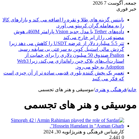
جمعه, آگوست 7 2026
خبر فوری
بایننس گزینه های طلا و نقره را اضافه می کند و بازارهای کالا
را به معامله گران کریپتو می آورد.
داده‌های Tether با مدل جدید Vision پارامتر 460M، هوش
مصنوعی را از ابر خارج می‌کند
تتر 5.5 میلیارد دلار از عرضه USDT را کاهش می دهد زیرا
گردش مالی استیبل کوین به سرعتی بی سابقه رسید.
Psalion صندوق 50 میلیون دلاری را برای حمایت از
استارت‌آپ‌های بلاک چین راه‌اندازی می‌کند، زیرا Web3
Adoption به جلو می‌رود.
تعمیر یک پخش کننده بلوری قدیمی ساده تر از آن چیزی است
که فکر می کنید
خانه
/
فرهنگی و هنری
/
موسیقی و هنر های تجسمی
موسیقی و هنر های تجسمی
کارشناس فرهنگی و هنری
ژانویه 30, 2024
2,441
0