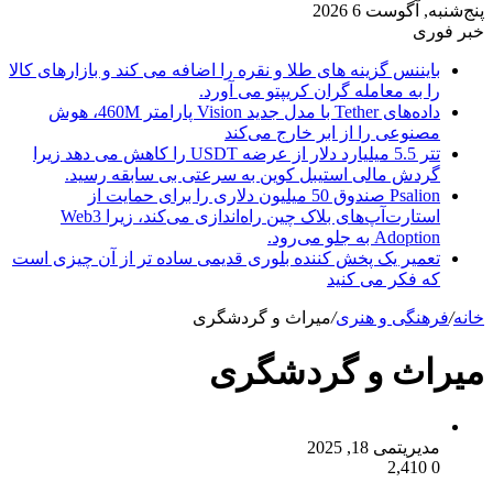
پنج‌شنبه, آگوست 6 2026
خبر فوری
بایننس گزینه های طلا و نقره را اضافه می کند و بازارهای کالا
را به معامله گران کریپتو می آورد.
داده‌های Tether با مدل جدید Vision پارامتر 460M، هوش
مصنوعی را از ابر خارج می‌کند
تتر 5.5 میلیارد دلار از عرضه USDT را کاهش می دهد زیرا
گردش مالی استیبل کوین به سرعتی بی سابقه رسید.
Psalion صندوق 50 میلیون دلاری را برای حمایت از
استارت‌آپ‌های بلاک چین راه‌اندازی می‌کند، زیرا Web3
Adoption به جلو می‌رود.
تعمیر یک پخش کننده بلوری قدیمی ساده تر از آن چیزی است
که فکر می کنید
خانه
/
فرهنگی و هنری
/
میراث و گردشگری
میراث و گردشگری
مدیریت
می 18, 2025
2,410
0