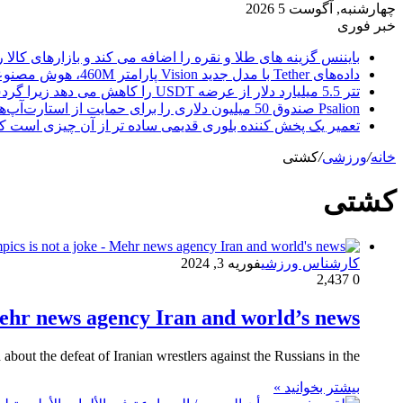
چهارشنبه, آگوست 5 2026
خبر فوری
بایننس گزینه های طلا و نقره را اضافه می کند و بازارهای کالا ر
داده‌های Tether با مدل جدید Vision پارامتر 460M، هوش مصنوعی را از ابر خارج می‌کند
تتر 5.5 میلیارد دلار از عرضه USDT را کاهش می دهد زیرا گردش مالی استیبل کوین به سرعتی بی سابقه رسید.
Psalion صندوق 50 میلیون دلاری را برای حمایت از استارت‌آپ‌های بلاک چین راه‌اندازی می‌کند، زیرا Web3 Adoption به جلو می‌رود.
تعمیر یک پخش کننده بلوری قدیمی ساده تر از آن چیزی است ک
خانه
/
ورزشی
/
کشتی
کشتی
کارشناس ورزشی
فوریه 3, 2024
2,437
0
Mehr news agency Iran and world’s news
bout the defeat of Iranian wrestlers against the Russians in the…
بیشتر بخوانید »