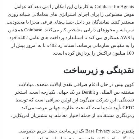
Coinbase for Agents به کاربران این امکان را می دهد که عوامل
هوش مصنوعی را برای اجرای استراتژی های معاملاتی شبانه روزی
مستقر کنند. نمایندگان در داخل حساب‌های فرعی مجزا با محدودیت
سرمایه و مجوزهای دارایی مشخص کار می‌کنند. Coinbase همچنین
با AWS همکاری می کند تا استاندارد پرداخت های عامل x402 خود
را به مقیاس سازمانی برساند. استاندارد x402 تا به امروز بیش از
100 میلیون تراکنش را پردازش کرده است.
نقدینگی
و زیرساخت
کوین بیس در حال ادغام صرافی نقدی ایالات متحده، مبادلات
مشتقه بین المللی و Deribit در یک جهانی یکپارچه است.
استخر
نقدینگی
. این شرکت می‌گوید این اولین صرافی است که توسط
CFTC تأیید شده است که تحت نظارت جهانی عرضه می‌کند
رمزنگاری
مشتقات، از جمله اختیار معامله، به مشتریان آمریکایی.
پلتفرم جدید Base Privacy یک زیرساخت حفظ حریم خصوصی
سازگار برای تراکنش‌های زنجیره‌ای سازمانی فراهم می‌کند.