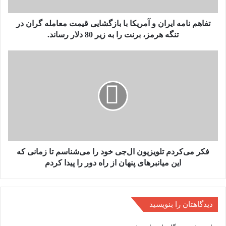
قیمت
معامله
گران
تفاهم نامه ایران و آمریکا با بازگشایی قیمت معامله گران در
در
تنگه هرمز، برنت را به زیر 80 دلار رساند.
تنگه
هرمز،
فکر
برنت
می‌کردم
را
تلویزیون
به
ال‌جی
زیر
خود
80
را
دلار
می‌شناسم
رساند.
تا
زمانی
که
فکر می‌کردم تلویزیون ال‌جی خود را می‌شناسم تا زمانی که
این
این میانبرهای پنهان از راه دور را پیدا کردم
میانبرهای
پنهان
از
راه
دیدگاهتان را بنویسید
دور
را