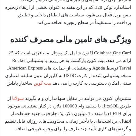
استاندارد توکن B20 که در این هفته به عنوان بخشی از ارتقاء زنجیره
بیس بریل فعال می‌شود، سیاست‌های انطباق داخلی و تطبیق
پرداخت را مستقیماً در سطح زنجیره اضافه می‌کند.
ویژگی های تامین مالی مصرف کننده
Coinbase One Card اکنون شامل یک پورتال مسافرتی است که 5٪
ارائه می دهد.
بیت کوین
بازگشت به هر رزرو، با پشتیبانی Rocket
Travel توسط Agoda و پشتیبانی از حمایت های American Express.
نسخه پشتیبانی شده از کارت USDC به کاربران بدون سابقه اعتباری
سنتی امکان دسترسی به کارت را می دهد
بیت کوین
ساختار پاداش
مشتریان اکنون می توانند در مقابل سهامداران وام بگیرند
سولانا
از
طریق JitoSOL، با سقف وام 100000 دلار، در کنار پشتیبانی موجود
برای cbETH تا سقف 1 میلیون دلار. یک چارچوب جدید حفاظت از
انتقال، برداشت‌های با تأخیر زمانی، محدودیت‌های روزانه قابل تنظیم
و گردش‌های کاری تأیید چند طرف را برای وجوه خروجی اضافه