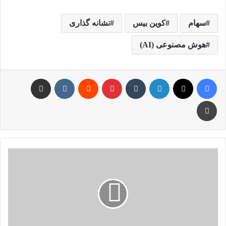
سهام
کوین بیس
نشانه گذاری
هوش مصنوعی (AI)
فیس بوک
X
لینکدین
‫تامبلر
‫پین‌ترست
‫رددیت
‫VKontakte
اشتراک گذاری از طریق ایمیل
چاپ
تفاهم
نامه
ایران
و
آمریکا
با
بازگشایی