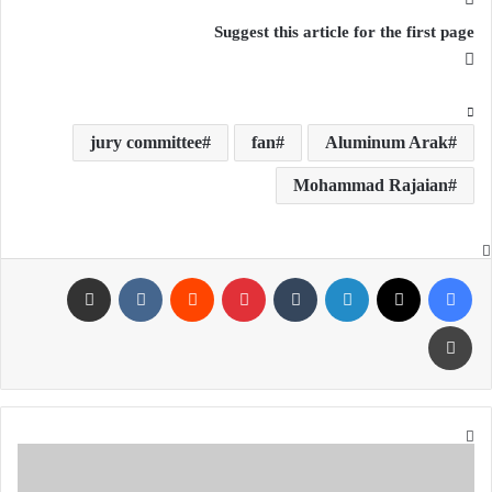
Suggest this article for the first page
jury committee
fan
Aluminum Arak
Mohammad Rajaian
فیس بوک
X
لینکدین
‫تامبلر
‫پین‌ترست
‫رددیت
‫VKontakte
اشتراک گذاری از طریق ایمیل
چاپ
التحليل
الاساسي
لرمز