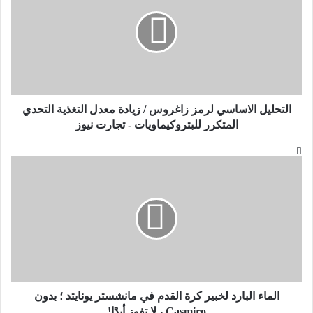
زاغروس
/
زيادة
معدل
التغذية
التحدي
المتكرر
للبتروكيماويات
-
تجارت
نيوز
التحليل الاساسي لرمز زاغروس / زيادة معدل التغذية التحدي
المتكرر للبتروكيماويات - تجارت نيوز
الماء
البارد
لخبير
كرة
القدم
في
مانشستر
يونايتد
؛
بدون
Casmiro
،
لا
تفوز
أبدًا!
الماء البارد لخبير كرة القدم في مانشستر يونايتد ؛ بدون
Casmiro ، لا تفوز أبدًا!