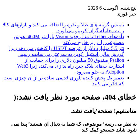
پنج‌شنبه, آگوست 6 2026
خبر فوری
بایننس گزینه های طلا و نقره را اضافه می کند و بازارهای کالا
را به معامله گران کریپتو می آورد.
داده‌های Tether با مدل جدید Vision پارامتر 460M، هوش
مصنوعی را از ابر خارج می‌کند
تتر 5.5 میلیارد دلار از عرضه USDT را کاهش می دهد زیرا
گردش مالی استیبل کوین به سرعتی بی سابقه رسید.
Psalion صندوق 50 میلیون دلاری را برای حمایت از
استارت‌آپ‌های بلاک چین راه‌اندازی می‌کند، زیرا Web3
Adoption به جلو می‌رود.
تعمیر یک پخش کننده بلوری قدیمی ساده تر از آن چیزی است
که فکر می کنید
خطای 404، صفحه مورد نظر یافت نشد:(
متاسفیم! صفحه’یافت نشد.
به نظر می رسه’ موضوعی که شما به دنبال آن هستید’ پیدا نمی
شود. شاید جستجو کمک کند.