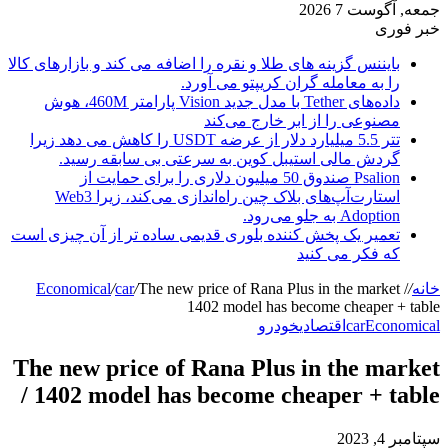
جمعه, آگوست 7 2026
خبر فوری
بایننس گزینه های طلا و نقره را اضافه می کند و بازارهای کالا
را به معامله گران کریپتو می آورد.
داده‌های Tether با مدل جدید Vision پارامتر 460M، هوش
مصنوعی را از ابر خارج می‌کند
تتر 5.5 میلیارد دلار از عرضه USDT را کاهش می دهد زیرا
گردش مالی استیبل کوین به سرعتی بی سابقه رسید.
Psalion صندوق 50 میلیون دلاری را برای حمایت از
استارت‌آپ‌های بلاک چین راه‌اندازی می‌کند، زیرا Web3
Adoption به جلو می‌رود.
تعمیر یک پخش کننده بلوری قدیمی ساده تر از آن چیزی است
که فکر می کنید
خانه
/
The new price of Rana Plus in the market /
/
car
/
Economical
1402 model has become cheaper + table
Economical
car
اقتصادی
خودرو
The new price of Rana Plus in the market
/ 1402 model has become cheaper + table
سپتامبر 4, 2023