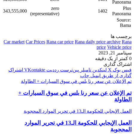
Panorama
zero
Plus
343,555,000
1402
(representative)
Panorama
Source:
Bama
برچسب ها
Car market
Car Prices
Rana car price
Rana daily price archive
Rana
price
Vehicle price
سپتامبر 21, 2023
0
کمتر از یک دقیقه
اشتراک گذاری
فیس بوک
X
لینکدین
‫تامبلر
‫پین‌ترست
‫رددیت
‫VKontakte
اشتراک
گذاری از طریق ایمیل
چاپ
تم الإعلان عن سعر رنا بلس في سوق السيارات + الطاولة
تم الإعلان عن سعر رنا بلس في سوق السيارات +
الطاولة
العمل الإيجابي للحكومة الـ13 في تحرير الموارد المحجوبة
العمل الإيجابي للحكومة الـ13 في تحرير الموارد
المحجوبة