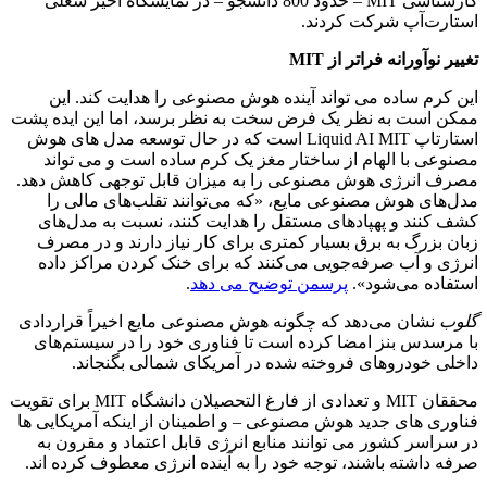
کارشناسی MIT – حدود 800 دانشجو – در نمایشگاه اخیر شغلی
استارت‌آپ شرکت کردند.
تغییر نوآورانه فراتر از MIT
این کرم ساده می تواند آینده هوش مصنوعی را هدایت کند. این
ممکن است به نظر یک فرض سخت به نظر برسد، اما این ایده پشت
استارتاپ Liquid AI MIT است که در حال توسعه مدل های هوش
مصنوعی با الهام از ساختار مغز یک کرم ساده است و می تواند
مصرف انرژی هوش مصنوعی را به میزان قابل توجهی کاهش دهد.
مدل‌های هوش مصنوعی مایع، «که می‌توانند تقلب‌های مالی را
کشف کنند و پهپادهای مستقل را هدایت کنند، نسبت به مدل‌های
زبان بزرگ به برق بسیار کمتری برای کار نیاز دارند و در مصرف
انرژی و آب صرفه‌جویی می‌کنند که برای خنک کردن مراکز داده
استفاده می‌شود».
پرسمن توضیح می دهد
.
گلوب
نشان می‌دهد که چگونه هوش مصنوعی مایع اخیراً قراردادی
با مرسدس بنز امضا کرده است تا فناوری خود را در سیستم‌های
داخلی خودروهای فروخته شده در آمریکای شمالی بگنجاند.
محققان MIT و تعدادی از فارغ التحصیلان دانشگاه MIT برای تقویت
فناوری های جدید هوش مصنوعی – و اطمینان از اینکه آمریکایی ها
در سراسر کشور می توانند منابع انرژی قابل اعتماد و مقرون به
صرفه داشته باشند، توجه خود را به آینده انرژی معطوف کرده اند.