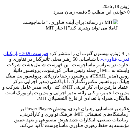
ژوئن 18, 2026
0
خواندن این مطلب 5 دقیقه زمان میبرد
در 9 ژوئن،
بوستون گلوب
آن را منتشر کرد
فهرست 2026 «بازیکنان
قدرت فناوری».
با شناسایی 50 رهبر محلی تأثیرگذار در فناوری و
تجارت در سراسر ماساچوست. این فهرست شامل هشت شرکت
وابسته به MIT از جمله رئیس سالی کورنبلوت، پروفسور دانیلا
روس (مدیر CSAIL)، پروفسور رجینا بارزیلای، پروفسور یت مینگ
چیانگ، پروفسور مکس تگمارک، آنا باکشی (مدیر اجرایی مرکز
اعتماد مارتین برای کارآفرینی MIT)، کتی رائه، مدیر عامل شرکت و
مدیریت انجینیر، و کتی رائه، مدیر اجرایی و مدیریت پارتیورک است.
هالیگان، همراه با تعدادی از فارغ التحصیلان MIT.
علاوه بر شناسایی رهبران فردی، پوشش Power Players بر
آزمایشگاه‌های تحقیقاتی MIT، فرهنگ نوآوری و کارآفرینی،
ارتباطات صنعتی، ابتکارات جدید هوش مصنوعی و تعهد عمیق
مؤسسه به حفظ رهبری فناوری ماساچوست تأکید می‌کند.