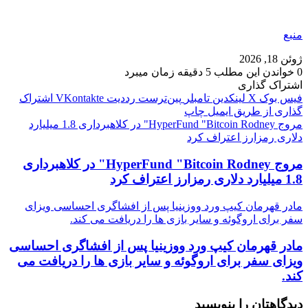
منبع
ژوئن 18, 2026
0
خواندن این مطلب 5 دقیقه زمان میبرد
اشتراک گذاری
فیس بوک
X
لینکدین
‫تامبلر
‫پین‌ترست
‫رددیت
‫VKontakte
اشتراک
گذاری از طریق ایمیل
چاپ
مروج HyperFund "Bitcoin Rodney" در کلاهبرداری 1.8 میلیارد
دلاری رمزارز اعتراف کرد
مروج HyperFund "Bitcoin Rodney" در کلاهبرداری
1.8 میلیارد دلاری رمزارز اعتراف کرد
مادر قهرمان کیپ ورد ووزینیا پس از افشاگری احساسی ویزای
سفر برای اروگوئه و سایر بازی ها را دریافت می کند.
مادر قهرمان کیپ ورد ووزینیا پس از افشاگری احساسی
ویزای سفر برای اروگوئه و سایر بازی ها را دریافت می
کند.
دیدگاهتان را بنویسید