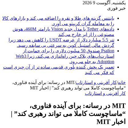
یکشنبه, آگوست 9 2026
خبر فوری
بایننس گزینه های طلا و نقره را اضافه می کند و بازارهای کالا
را به معامله گران کریپتو می آورد.
داده‌های Tether با مدل جدید Vision پارامتر 460M، هوش
مصنوعی را از ابر خارج می‌کند
تتر 5.5 میلیارد دلار از عرضه USDT را کاهش می دهد زیرا
گردش مالی استیبل کوین به سرعتی بی سابقه رسید.
Psalion صندوق 50 میلیون دلاری را برای حمایت از
استارت‌آپ‌های بلاک چین راه‌اندازی می‌کند، زیرا Web3
Adoption به جلو می‌رود.
تعمیر یک پخش کننده بلوری قدیمی ساده تر از آن چیزی است
که فکر می کنید
خانه
/
کار آفرینی و استارتاپ
/
MIT در رسانه: برای آینده فناوری،
“ماساچوست کاملا می تواند رهبری کند” | اخبار MIT
کار آفرینی و استارتاپ
MIT در رسانه: برای آینده فناوری،
“ماساچوست کاملا می تواند رهبری کند” |
اخبار MIT