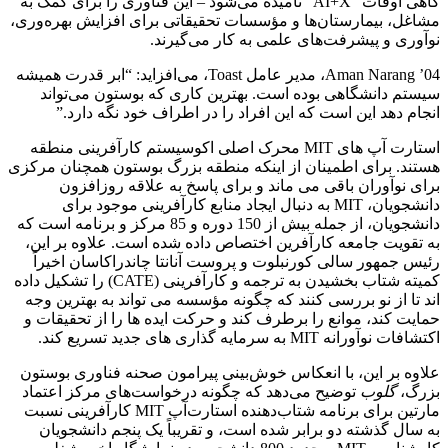
گاهی اوقات “AI+X” نامیده می‌شود – این فناوری را برای کمک به
مشاغل، بیمارستان‌ها و مؤسسات تحقیقاتی برای افزایش بهره‌وری،
نوآوری و پیشرفت‌های علمی به کار می‌گیرند.
Aman Narang ’04، مدیر عامل Toast، می‌افزاید: “ابر قدرت همیشه
سیستم دانشگاهی بوده است. بهترین کاری که بوستون می‌تواند
انجام دهد این است که این افراد را در اطراف خود نگه دارد.”
استارت آپ های MIT محرک اصلی اکوسیستم کارآفرینی منطقه
هستند. برای اطمینان از اینکه منطقه بزرگ بوستون همچنان مرکزی
برای نوآوران باقی می ماند و برای پاسخ به علاقه روزافزون
دانشجویان، MIT به دنبال ایجاد منابع کارآفرینی موجود برای
دانشجویان، از جمله بیش از 150 دوره و 85 مرکز و برنامه است که
به تقویت جامعه کارآفرین اختصاص داده شده است. علاوه بر این،
رئیس جمهور سالی کورنبلوت و پروست آنانتا چاندراکاسان اخیراً
کمیته شتاب بخشیدن به ترجمه و کارآفرینی (CATE) را تشکیل داده
اند تا از نو بررسی کنند که چگونه مؤسسه می تواند به بهترین وجه
حمایت کند، موانع را برطرف کند و حرکت ایده ها را از تحقیقات و
اکتشافات نوآورانه MIT به سرمایه گذاری های جدید تسریع کند.
علاوه بر این، با انعکاس خوش‌بینی پیرامون صحنه فناوری بوستون
بزرگ،
گلوب
توضیح می‌دهد که چگونه درخواست‌های مرکز اعتماد
مارتین برای برنامه شتاب‌دهنده استارت‌آپ MIT کارآفرینی نسبت
به سال گذشته دو برابر شده است، و تقریباً یک پنجم دانشجویان