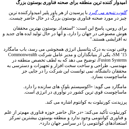
امیدوار کننده ترین منطقه برای صحنه فناوری بوستون بزرگ
گلوب نتیجه می گیرد
با پرسیدن از هر پاور پلیر امیدوارکننده ترین
چیز در مورد صحنه فناوری بوستون بزرگ در حال حاضر چیست.
برای روس، پاسخ این است: “استعداد. بوستون بهترین محققان
هوش مصنوعی در جهان را دارد، و آنها در حال تولید ایده های جدید و
نه افزایشی هستند.”
وقتی نوبت به درک پتانسیل انرژی همجوشی می رسد، باب مامگارد
SM ’15، یکی از بنیانگذاران و مدیر عامل شرکت Commonwealth
Fusion Systems، توضیح می دهد که به لطف تخصص منطقه در
مهندسی، طراحی و ساخت سخت افزار و تجهیزات و دسترسی به
محققان دانشگاه، نمی توانست این شرکت را در جایی جز
ماساچوست بسازد.
مامگارد می گوید: «اکوسیستم بلوک های سازنده را دارد.
ماساچوست قوی ترین کشور در نوآوری در انرژی است.
پرزیدنت کورنبلوت به کوانتوم اشاره می کند.
کورنبلوت تأکید می‌کند: «در حال حاضر حوزه فناوری مهم‌تر از علم
و فناوری کوانتومی وجود ندارد و منطقه بوستون بیشترین تمرکز
استعدادهای کوانتومی را در سراسر جهان دارد».