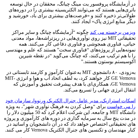
در آزمایشگاه پروفسور یت مینگ چیانگ، محققان در حال توسعه
باتری‌هایی هستند که می‌توانند الکتریسیته بیشتری را در دوره‌های
طولانی‌تر ذخیره کنند و «فرصت‌های بیشتری برای باد، خورشید و
دیگر منابع انرژی پاک» ایجاد کنند.
ویزمن برجسته می کند
چگونه “آزمایشگاه چیانگ و سایر مراکز
تحقیقاتی MIT نیز روی نوآوری‌هایی در ریزتراشه‌ها، مواد معدنی
حیاتی، فناوری همجوشی و فناوری دفاعی کار می‌کنند. همه
نمونه‌هایی از پروژه‌های “فناوری سخت” هستند که علم و مهندسی
را با هم ترکیب می‌کنند، که چیانگ می‌گوید “در نقطه شیرین
اکوسیستم بوستون هستند.”
به‌زودی، ۸۰ دانشجوی MIT به‌عنوان کارآموز و کارمند تابستانی در
GE Vernova کار خواهند کرد، به لطف اتحاد آب و هوا و انرژی MIT-
GE Vernova، همکاری‌ای با هدف پیشرفت تحقیق و آموزش که
انتقال انرژی جهانی را تسریع می‌کند.
اسکات استرازیک، مدیر عامل جنرال الکتریک ورنووا، سازمان خود
را می خواست
برای “وصل کردن به فرهنگ نوآوری شهر”، به ویژه
دانشگاه MIT و جامعه. این شرکت اعلام کرد که 50 میلیون دلار را
در مدت پنج سال به سرمایه گذاری در دوره های کارآموزی و پروژه
های تحقیقاتی اختصاص خواهد داد که در آن دانشجویان و اساتید در
کنار مهندسان و تکنسین های جنرال الکتریک Vernova کار می کنند.