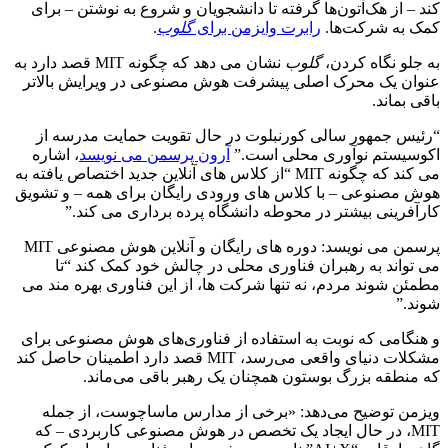
کند – از هک‌آتون‌ها گرفته تا دانشجویان و شروع به نوشتن – برای
کمک به شرکت‌ها.
رابرت وایزمن برای
گلوب
.
به جلو نگاه کردن،
گلوب
نشان می دهد که چگونه MIT قصد دارد به
عنوان یک محرک اصلی پیشرفت هوش مصنوعی در ویرایش بالاتر
باقی بماند.
“رئیس جمهور سالی کورنبلوت در حال تقویت حمایت مدرسه از
اکوسیستم نوآوری محلی است.”
آرون پرسمن می نویسد
، اشاره
می کند که چگونه MIT “از کلاس های آنلاین جدید اختصاص یافته به
هوش مصنوعی – با کلاس های ورودی رایگان برای همه – و تشویق
کارآفرینی بیشتر در محوطه دانشگاه پرده برداری می کند.”
پرسمن می نویسد: دوره های رایگان و آنلاین هوش مصنوعی MIT
می تواند به رهبران فناوری محلی در چالش خود کمک کند “تا
مطمئن شوند مردم، نه تنها شرکت ها، از این فناوری بهره مند می
شوند.”
و هنگامی که نوبت به استفاده از فناوری‌های هوش مصنوعی برای
مشکلات دنیای واقعی می‌رسد، MIT قصد دارد اطمینان حاصل کند
که منطقه بزرگ بوستون همچنان یک رهبر باقی می‌ماند.
ویزمن توضیح می‌دهد: «برخی از مدارس ماساچوست، از جمله
MIT، در حال ایجاد یک تخصص در هوش مصنوعی کاربردی – که