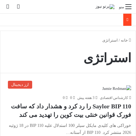
تغییر پو
جس
منو
خانه
/
استراتژی
استراتژی
ارز دیجیتال
کارشناس اقتصادی
3 هفته پیش
0
0
Saylor BIP 110 را رد کرد و هشدار داد که سافت
فورک قوانین خنثی بیت کوین را تهدید می کند
خوراکی های کلیدی مایکل سیلر 100 استدلال علیه BIP 110 در 18 ژوئیه
2026 منتشر کرد. BIP 110 از آستانه…