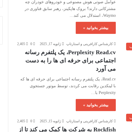
عوامل صوتی هوش مصنوعی و خودروهای خودران چه
مشترکاتی دارند؟ بروک هاپکینز، رهبر سابق فناوری در
Waymo، استدلال می کند…
بیشتر بخوانید »
کارشناس کارافرینی و استارتاپ
ژانویه 17, 2025
0
2,405
پ
Perplexity Read.cv، یک پلتفرم رسانه
اجتماعی برای حرفه ای ها را به دست
می آورد
Read.cv، یک پلتفرم رسانه اجتماعی برای حرفه ای ها که
با لینکدین رقابت می کردند، توسط موتور جستجوی
Perplexity با…
بیشتر بخوانید »
پ
کارشناس کارافرینی و استارتاپ
ژانویه 15, 2025
0
2,405
Rockfish به شرکت ها کمک می کند تا از