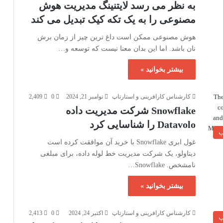
به نظر می رسد لایتنینگ مدیریت هوش
مصنوعی را به یک تکه کیک تبدیل می کند
هوش مصنوعی ممکن است داغ ترین چیز از زمان برش
نان باشد. اما این بدان معنا نیست که توسعه و…
بیشتر بخوانید »
کارشناس کارافرینی و استارتاپ
نوامبر 21, 2024
0
2,409
Snowflake شرکت مدیریت داده
Datavolo را شناسایی کرد
پ
غول ابری Snowflake با خرید آن موافقت کرده است
دیتاولو، یک شرکت مدیریت خط لوله داده، برای مبلغی
نامشخص. Snowflake…
بیشتر بخوانید »
کارشناس کارافرینی و استارتاپ
اکتبر 24, 2024
0
2,413
پ