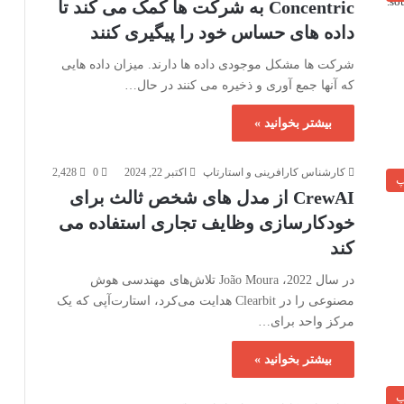
Concentric به شرکت ها کمک می کند تا
داده های حساس خود را پیگیری کنند
شرکت ها مشکل موجودی داده ها دارند. میزان داده هایی
که آنها جمع آوری و ذخیره می کنند در حال…
بیشتر بخوانید »
کارشناس کارافرینی و استارتاپ
اکتبر 22, 2024
0
2,428
پ
CrewAI از مدل های شخص ثالث برای
خودکارسازی وظایف تجاری استفاده می
کند
در سال 2022، João Moura تلاش‌های مهندسی هوش
مصنوعی را در Clearbit هدایت می‌کرد، استارت‌آپی که یک
مرکز واحد برای…
بیشتر بخوانید »
پ