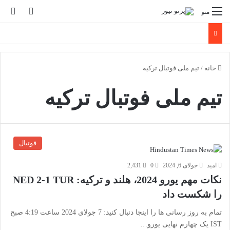
تغییر پو
جس
منو
خانه
/
تیم ملی فوتبال ترکیه
تیم ملی فوتبال ترکیه
فوتبال
امید
جولای 6, 2024
0
2,431
نکات مهم یورو 2024، هلند و ترکیه: NED 2-1 TUR
را شکست داد
تمام به روز رسانی ها را اینجا دنبال کنید: 7 جولای 2024 ساعت 4:19 صبح
IST یک چهارم نهایی یورو…