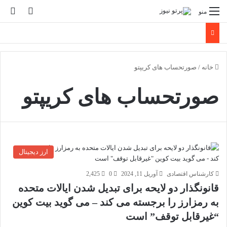
تغییر پو
جس
منو
خانه
/
صورتحساب های کریپتو
صورتحساب های کریپتو
ارز دیجیتال
کارشناس اقتصادی
آوریل 11, 2024
0
2,425
قانونگذار دو لایحه برای تبدیل شدن ایالات متحده
به رمزارز را برجسته می کند – می گوید بیت کوین
“غیرقابل توقف” است