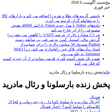
پنج‌شنبه, آگوست 6 2026
خبر فوری
بایننس گزینه های طلا و نقره را اضافه می کند و بازارهای کالا
را به معامله گران کریپتو می آورد.
داده‌های Tether با مدل جدید Vision پارامتر 460M، هوش
مصنوعی را از ابر خارج می‌کند
تتر 5.5 میلیارد دلار از عرضه USDT را کاهش می دهد زیرا
گردش مالی استیبل کوین به سرعتی بی سابقه رسید.
Psalion صندوق 50 میلیون دلاری را برای حمایت از
استارت‌آپ‌های بلاک چین راه‌اندازی می‌کند، زیرا Web3
Adoption به جلو می‌رود.
تعمیر یک پخش کننده بلوری قدیمی ساده تر از آن چیزی است
که فکر می کنید
خانه
/
پخش زنده بارسلونا و رئال مادرید
پخش زنده بارسلونا و رئال مادرید
فوتبال
امید
مارس 2, 2023