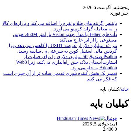
پنج‌شنبه, آگوست 6 2026
خبر فوری
بایننس گزینه های طلا و نقره را اضافه می کند و بازارهای کالا
را به معامله گران کریپتو می آورد.
داده‌های Tether با مدل جدید Vision پارامتر 460M، هوش
مصنوعی را از ابر خارج می‌کند
تتر 5.5 میلیارد دلار از عرضه USDT را کاهش می دهد زیرا
گردش مالی استیبل کوین به سرعتی بی سابقه رسید.
Psalion صندوق 50 میلیون دلاری را برای حمایت از
استارت‌آپ‌های بلاک چین راه‌اندازی می‌کند، زیرا Web3
Adoption به جلو می‌رود.
تعمیر یک پخش کننده بلوری قدیمی ساده تر از آن چیزی است
که فکر می کنید
خانه
/
کیلیان باپه
کیلیان باپه
فوتبال
امید
جولای 5, 2026
2,400
0