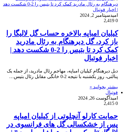
امید
سپتامبر 2, 2024
2,419
0
کیلیان امباپه بالاخره حساب گل لالیگا را
باز کرد، گل دیرهنگام به رئال مادرید
کمک کرد تا بتیس را 2-0 شکست دهد |
اخبار فوتبال
دبل دیرهنگام کیلیان امباپه، مهاجم رئال مادرید، از جمله یک
پنالتی، روز یکشنبه با نتیجه 2-0 خانگی مقابل رئال بتیس…
بیشتر بخوانید »
فوتبال
امید
آگوست 26, 2024
2,415
0
حمایت کارلو آنچلوتی از کیلیان امباپه
پس از خشکسالی گل های فرانسوی در