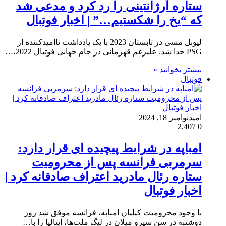
ستاره آرژانتینی را رد کرد و مدعی شد
که “یخ را شکستیم…” | اخبار فوتبال
لیونل مسی در تابستان 2023 با یک یادداشت ناامیدکننده از
PSG جدا شد. علیرغم قهرمانی در جام جهانی فوتبال 2022،…
بیشتر بخوانید »
فوتبال
امید
نوامبر 18, 2024
2,407
0
امباپه در شرایط پیچیده ای قرار دارد:
سرمربی فرانسه پس از محرومیت
ستاره رئال مادرید اعتراف صادقانه کرد |
اخبار فوتبال
با وجود محرومیت کیلیان امباپه، فرانسه موفق شد روز
دوشنبه در سن سیرو میلان در لیگ ملت‌ها، ایتالیا را با…