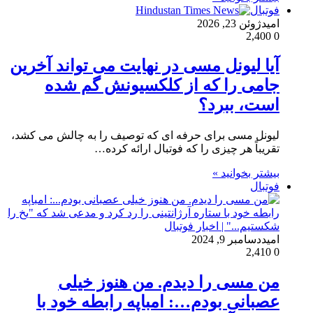
فوتبال
امید
ژوئن 23, 2026
2,400
0
آیا لیونل مسی در نهایت می تواند آخرین
جامی را که از کلکسیونش گم شده
است، ببرد؟
لیونل مسی برای حرفه ای که توصیف را به چالش می کشد،
تقریباً هر چیزی را که فوتبال ارائه کرده…
بیشتر بخوانید »
فوتبال
امید
دسامبر 9, 2024
2,410
0
من مسی را دیدم. من هنوز خیلی
عصبانی بودم…: امباپه رابطه خود با