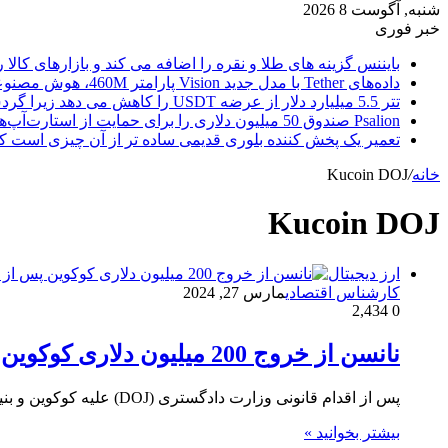
شنبه, آگوست 8 2026
خبر فوری
بایننس گزینه های طلا و نقره را اضافه می کند و بازارهای کالا ر
داده‌های Tether با مدل جدید Vision پارامتر 460M، هوش مصنوعی را از ابر خارج می‌کند
تتر 5.5 میلیارد دلار از عرضه USDT را کاهش می دهد زیرا گردش مالی استیبل کوین به سرعتی بی سابقه رسید.
Psalion صندوق 50 میلیون دلاری را برای حمایت از استارت‌آپ‌های بلاک چین راه‌اندازی می‌کند، زیرا Web3 Adoption به جلو می‌رود.
تعمیر یک پخش کننده بلوری قدیمی ساده تر از آن چیزی است ک
خانه
/
Kucoin DOJ
Kucoin DOJ
ارز دیجیتال
کارشناس اقتصادی
مارس 27, 2024
2,434
0
نانسن از خروج 200 میلیون دلاری کوکوین پس از اقدام DOJ خبر می دهد
پس از اقدام قانونی وزارت دادگستری (DOJ) علیه کوکوین و بنیان‌گذاران آن، تحلیلگران Nansen که متخصص در داده‌های زنجیره‌ای بلادرنگ…
بیشتر بخوانید »