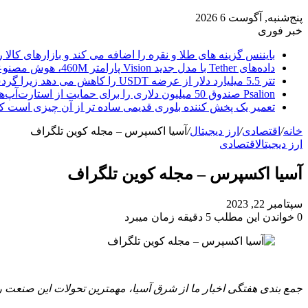
پنج‌شنبه, آگوست 6 2026
خبر فوری
بایننس گزینه های طلا و نقره را اضافه می کند و بازارهای کالا ر
داده‌های Tether با مدل جدید Vision پارامتر 460M، هوش مصنوعی را از ابر خارج می‌کند
تتر 5.5 میلیارد دلار از عرضه USDT را کاهش می دهد زیرا گردش مالی استیبل کوین به سرعتی بی سابقه رسید.
Psalion صندوق 50 میلیون دلاری را برای حمایت از استارت‌آپ‌های بلاک چین راه‌اندازی می‌کند، زیرا Web3 Adoption به جلو می‌رود.
تعمیر یک پخش کننده بلوری قدیمی ساده تر از آن چیزی است ک
خانه
/
اقتصادی
/
ارز دیجیتال
/
آسیا اکسپرس – مجله کوین تلگراف
ارز دیجیتال
اقتصادی
آسیا اکسپرس – مجله کوین تلگراف
سپتامبر 22, 2023
0
خواندن این مطلب 5 دقیقه زمان میبرد
جمع بندی هفتگی اخبار ما از شرق آسیا، مهمترین تحولات این صنعت ر