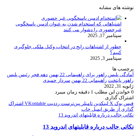
نوشته های مشابه
اشتباهاتی که استخدام شدن به عنوان ادمین پاسخگویی
غیرحضوری را دشوار می کنند
سپتامبر 17, 2025
چطور از اشتباهات رایج در انتخاب وکیل ملکی جلوگیری
کنیم؟
سپتامبر 3, 2025
برچسب ها
آمادگی پلیس راهور برای راهپیمایی 22 بهمن
دهه فجر
رئیس پلیس
راهور پایتخت
راهپیمایی 22 بهمن
سردار حمیدی
ژانویه 31, 2022
0
خواندن این مطلب 1 دقیقه زمان میبرد
اشتراک گذاری
فیس بوک
X
لینکدین
‫تامبلر
‫پین‌ترست
‫رددیت
‫VKontakte
اشتراک
گذاری از طریق ایمیل
چاپ
نکاتی جالب درباره قابلیتهای اندروید 13
نکاتی جالب درباره قابلیتهای اندروید 13