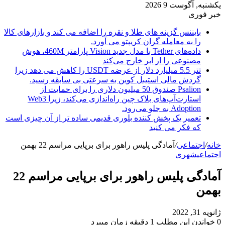
یکشنبه, آگوست 9 2026
خبر فوری
بایننس گزینه های طلا و نقره را اضافه می کند و بازارهای کالا
را به معامله گران کریپتو می آورد.
داده‌های Tether با مدل جدید Vision پارامتر 460M، هوش
مصنوعی را از ابر خارج می‌کند
تتر 5.5 میلیارد دلار از عرضه USDT را کاهش می دهد زیرا
گردش مالی استیبل کوین به سرعتی بی سابقه رسید.
Psalion صندوق 50 میلیون دلاری را برای حمایت از
استارت‌آپ‌های بلاک چین راه‌اندازی می‌کند، زیرا Web3
Adoption به جلو می‌رود.
تعمیر یک پخش کننده بلوری قدیمی ساده تر از آن چیزی است
که فکر می کنید
خانه
/
اجتماعی
/
آمادگی پلیس راهور برای برپایی مراسم 22 بهمن
اجتماعی
شهری
آمادگی پلیس راهور برای برپایی مراسم 22
بهمن
ژانویه 31, 2022
0
خواندن این مطلب 1 دقیقه زمان میبرد