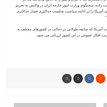
ب زاده، سخنگوی وزارت امور خارجه ایران در واکنش به تحریم
د آمریکا را در ادامه سیاست شکست حداکثری فشار حداکثری
”
لت آمریکا که سابقه طولانی در دخالت در کشورهای مختلف به
یب افکار عمومی در این کشور ارزیابی می شود.
پین‌ترست
‫رددیت
‫VKontakte
اشتراک گذاری از طریق ایمیل
چاپ
ستتوفر