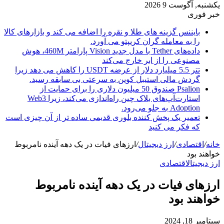
یکشنبه, آگوست 9 2026
خبر فوری
بایننس گزینه های طلا و نقره را اضافه می کند و بازارهای کالا
را به معامله گران کریپتو می آورد.
داده‌های Tether با مدل جدید Vision پارامتر 460M، هوش
مصنوعی را از ابر خارج می‌کند
تتر 5.5 میلیارد دلار از عرضه USDT را کاهش می دهد زیرا
گردش مالی استیبل کوین به سرعتی بی سابقه رسید.
Psalion صندوق 50 میلیون دلاری را برای حمایت از
استارت‌آپ‌های بلاک چین راه‌اندازی می‌کند، زیرا Web3
Adoption به جلو می‌رود.
تعمیر یک پخش کننده بلوری قدیمی ساده تر از آن چیزی است
که فکر می کنید
خانه
/
اقتصادی
/
ارز دیجیتال
/
ارزهای فیات در یک دهه آینده نامربوط
خواهند بود
ارز دیجیتال
اقتصادی
ارزهای فیات در یک دهه آینده نامربوط
خواهند بود
سپتامبر 18, 2024