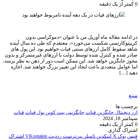
0
کمتر از یک دقیقه
در ادامه مقاله ماه آوریل من با عنوان «دموکراسی بدون
کریپتوکارنسی شکست می‌خورد»، معتقدم که طی ده سال آینده
شاهد سقوط کامل ارزهای سنتی فیات خواهیم بود. این پول های
صادر شده و کنترل شده توسط دولت با ارزهای غیرمتمرکز و بدون
مجوز جایگزین خواهد شد. این ممکن است دور از ذهن به نظر برسد،
اما عوامل متعددی باعث ایجاد این تغییر بزرگ خواهند شد. اجازه
دهید […]
منبع
برچسب ها
ارز دیجیتال جایگزین فیات
جایگزینی بیت کوین پول فیات
فیات
سپتامبر 18, 2024
0
کمتر از یک دقیقه
اشتراک گذاری
فیس بوک
X
لینکدین
‫تامبلر
‫پین‌ترست
‫رددیت
‫VKontakte
اشتراک