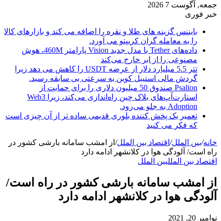
جمعه, آگوست 7 2026
خبر فوری
بایننس گزینه های طلا و نقره را اضافه می کند و بازارهای کالا
را به معامله گران کریپتو می آورد.
داده‌های Tether با مدل جدید Vision پارامتر 460M، هوش
مصنوعی را از ابر خارج می‌کند
تتر 5.5 میلیارد دلار از عرضه USDT را کاهش می دهد زیرا
گردش مالی استیبل کوین به سرعتی بی سابقه رسید.
Psalion صندوق 50 میلیون دلاری را برای حمایت از
استارت‌آپ‌های بلاک چین راه‌اندازی می‌کند، زیرا Web3
Adoption به جلو می‌رود.
تعمیر یک پخش کننده بلوری قدیمی ساده تر از آن چیزی است
که فکر می کنید
خانه
/
بین الملل
/
اقتصاد بین الملل
/
از امشب سامانه بارشی کشور در
راه است/ آلودگی هوا در کلانشهر ادامه دارد
اقتصاد بین الملل
بین الملل
از امشب سامانه بارشی کشور در راه است/
آلودگی هوا در کلانشهر ادامه دارد
نوامبر 20, 2021