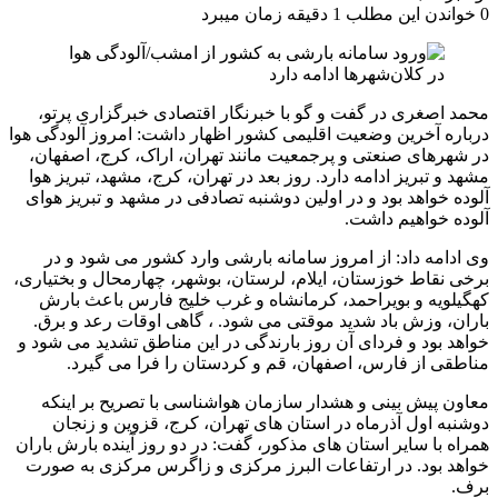
0
خواندن این مطلب 1 دقیقه زمان میبرد
محمد اصغری در گفت و گو با خبرنگار اقتصادی خبرگزاری پرتو،
درباره آخرین وضعیت اقلیمی کشور اظهار داشت: امروز آلودگی هوا
در شهرهای صنعتی و پرجمعیت مانند تهران، اراک، کرج، اصفهان،
مشهد و تبریز ادامه دارد. روز بعد در تهران، کرج، مشهد، تبریز هوا
آلوده خواهد بود و در اولین دوشنبه تصادفی در مشهد و تبریز هوای
آلوده خواهیم داشت.
وی ادامه داد: از امروز سامانه بارشی وارد کشور می شود و در
برخی نقاط خوزستان، ایلام، لرستان، بوشهر، چهارمحال و بختیاری،
کهگیلویه و بویراحمد، کرمانشاه و غرب خلیج فارس باعث بارش
باران، وزش باد شدید موقتی می شود. ، گاهی اوقات رعد و برق.
خواهد بود و فردای آن روز بارندگی در این مناطق تشدید می شود و
مناطقی از فارس، اصفهان، قم و کردستان را فرا می گیرد.
معاون پیش بینی و هشدار سازمان هواشناسی با تصریح بر اینکه
دوشنبه اول آذرماه در استان های تهران، کرج، قزوین و زنجان
همراه با سایر استان های مذکور، گفت: در دو روز آینده بارش باران
خواهد بود. در ارتفاعات البرز مرکزی و زاگرس مرکزی به صورت
برف.