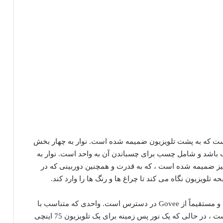
 یک چراغ طولانی است که به پشت تلویزیون ضمیمه شده است. نوار به چهار بخش
باشد و شامل چسب برای چسباندن آن به واحد است. نوار به
ز ضمیمه شده است ، که به قدرت و همچنین دوربینی که در
 تلویزیون نگاه می کند تا چراغ ها و رنگ ها را وارد کند.
Govee TV Backlight 3 Pro اکنون برای خرید از آمازون و مستقیماً از Govee در دسترس است. واحدی که متناسب با
یک تلویزیون 55 اینچی تا 65 اینچی با قیمت 180 دلار است ، در حالی که یک نور پس زمینه برای یک تلویزیون 75 اینچی