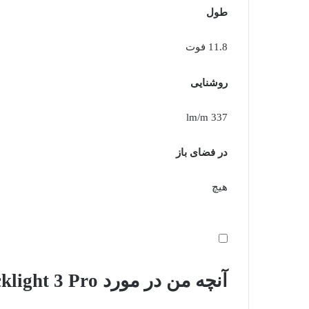
طول
11.8 فوت
روشنایی
337 lm/m
در فضای باز
هیچ
آنچه من در مورد Govee TV Backlight 3 Pro دوست داشتم