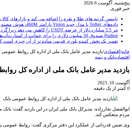
پنج‌شنبه, آگوست 6 2026
خبر فوری
بایننس گزینه های طلا و نقره را اضافه می کند و بازارهای کالا ر
داده‌های Tether با مدل جدید Vision پارامتر 460M، هوش مصنوعی را از ابر خارج می‌کند
تتر 5.5 میلیارد دلار از عرضه USDT را کاهش می دهد زیرا گردش مالی استیبل کوین به سرعتی بی سابقه رسید.
Psalion صندوق 50 میلیون دلاری را برای حمایت از استارت‌آپ‌های بلاک چین راه‌اندازی می‌کند، زیرا Web3 Adoption به جلو می‌رود.
تعمیر یک پخش کننده بلوری قدیمی ساده تر از آن چیزی است ک
خانه
/
اقتصادی
/
بازدید مدیر عامل بانک ملی از اداره کل روابط عمومی ب
اقتصادی
بانک و بیمه
بازدید مدیر عامل بانک ملی از اداره کل رواب
آگوست 10, 2023
0
کمتر از یک دقیقه
ابوالفضل نجارزاده، مدیرکل بانک ملی ایران در این بازدید گفت: بانک
مردم منعکس کند.
وی ضمن قدردانی از عملکرد این دفتر مرکزی گفت: روابط عمومی پل 