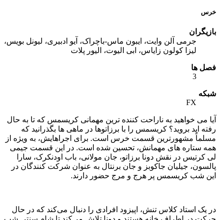
خرس
بازیگران
جرمی آلن وایت، ایبون ماس-باچراک، آیو ادبیری، لیونل بویس،
لیزا کولون زایاس، ابی الیوت، الیور پلات
فصل ها
3
شبکه
FX
آیا می خواهید به ناراحت کننده ترین مهمانی کریسمس که تا به حال
رفته اید بروید؟ کریسمس را با برزاتوها در ماهی ها بگذرانید که
مسلماً مشهورترین قسمت خرس است. برای اجراهایش، به ویژه از
همه ستاره های مهمانش، تحسین شده است. در این قسمت جیمی
لی کرتیس در نقش دونا برزاتو، جان مولانی، باب اودنکرک، سارا
پالسون، جیلیان جاکوبز و جان برنتال به عنوان شرکت کنندگان در
این شب کریسمس پر هرج و مرج حضور دارند.
در یک استاد کلاس تنش، اپیزود افرادی را دنبال می‌کند که در حال
حرکت در اطراف خانه هستند و دونا تلاش می‌کند تا شام سنتی شب