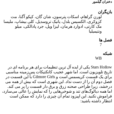
دختران گیلمور
بازیگران
لورن گراهام، اسکات پترسون، شان گان، کیکو آگنا، مت
کزوکری، الکسیس بلدل، یانیک تروسدیل، کلی بیشاپ، ملیسا
مک کارتی، ادوارد هرمان، لیزا ویل، جرد پادالکی، میلو
ونتیمیلیا
فصل ها
7
شبکه
WB
Stars Hollow یکی از ایده آل ترین تنظیمات برای هر برنامه ای در
تاریخ تلویزیون است. اما شهر عجیب کانکتیکات پس‌زمینه مناسبی
برای یک قسمت کریسمس است و Gilmore Girls با این قسمت در
فصل دوم آن را از دست نداد. این شهری است که بیش از همه می
درخشد، زیرا طراحی صحنه زرق و برق دار قسمت را پر می کند.
اما همه دیالوگ‌های تند و شوخی‌هایی را که نمایش را عالی می‌سازد،
فراموش نکنید. این اپیزود تمام آن چیزی را دارد که ممکن است
انتظار داشته باشید: