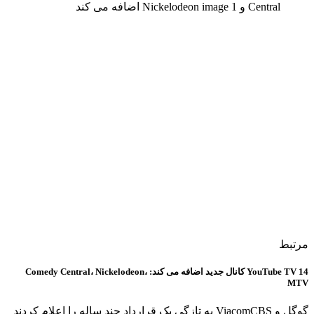
مرتبط
YouTube TV 14 کانال جدید اضافه می کند: Comedy Central، Nickelodeon،
MTV
گوگل و ViacomCBS به تازگی یک قرارداد چند ساله را اعلام کردند