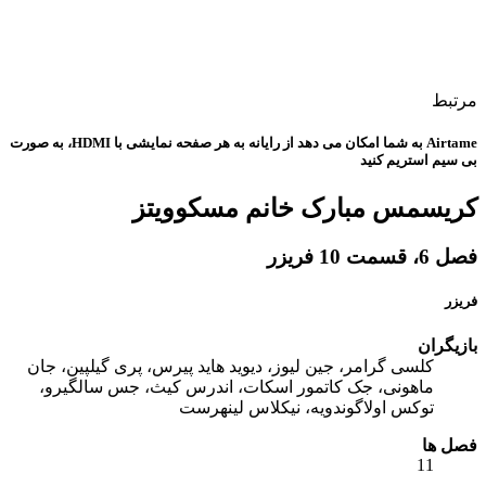
مرتبط
Airtame به شما امکان می دهد از رایانه به هر صفحه نمایشی با HDMI، به صورت
بی سیم استریم کنید
کریسمس مبارک خانم مسکوویتز
فصل 6، قسمت 10 فریزر
فریزر
بازیگران
کلسی گرامر، جین لیوز، دیوید هاید پیرس، پری گیلپین، جان
ماهونی، جک کاتمور اسکات، اندرس کیث، جس سالگیرو،
توکس اولاگوندویه، نیکلاس لینهرست
فصل ها
11