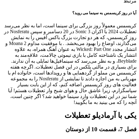
مرتبط
آیا در روز کریسمس به سینما می روید؟
کریسمس معمولاً روز بزرگی برای سینما است، اما به نظر می‌رسد
تعطیلات 2024 با اکران Sonic 3 در 20 دسامبر و سپس Nosferatu در
روز کریسمس، که هر دو تجارت بزرگ باکس آفیس را به نمایش
می‌گذارند، اوضاع را بهبود می‌بخشد. . با موفقیت مداوم Moana 2 و
انتشار مجدد Wicked: Part One به عنوان آهنگ همراه، به علاوه
انتشار یک ناشناخته کامل با بازی تیموتی چالامت، علاقه‌مند به
Beyblade، و به نظر می‌رسد که سینمافیل‌ها تمایلی به آن ندارند.
برای بسیاری در مالتی پلکس در این فصل تعطیلات. اگرچه هفته
کریسمس من مملو از گردهمایی ها و رویدادها است، خانواده ام با
مهربانی به من اجازه دادند تا نمایشی از Nosferatu را به مجموعه
فعالیت های روز کریسمس اضافه کنم، که از این بابت بسیار
سپاسگزارم، زیرا عاشق حال و هوای شبح وار تعطیلات هستم! آیا
شما نیز در این تعطیلات وارد سینما خواهید شد؟ اگر چنین است،
آنچه را که می بینید به ما بگویید!
یکی با آرمادیلو تعطیلات
فصل 7، قسمت 10 از دوستان