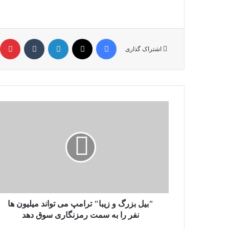
فیس بوک
X
لینکدین
‫تامبلر
‫
اشتراک گذاری
"بیل
بزرگ
و
زیبا"
ترامپ
می
تواند
میلیون
ها
نفر
"بیل بزرگ و زیبا" ترامپ می تواند میلیون ها
را
نفر را به سمت رمزنگاری سوق دهد
به