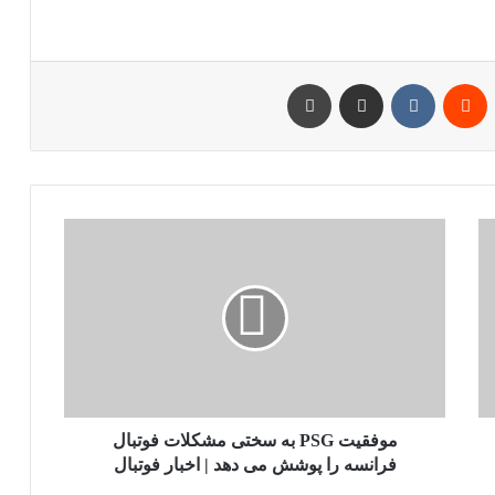
پین‌ترست
‫رددیت
‫VKontakte
اشتراک گذاری از طریق ایمیل
چاپ
موفقیت
PSG
به
سختی
مشکلات
فوتبال
فرانسه
را
پوشش
می
موفقیت PSG به سختی مشکلات فوتبال
دهد
فرانسه را پوشش می دهد | اخبار فوتبال
|