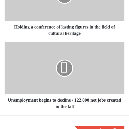
figures
in
the
field
of
Holding a conference of lasting figures in the field of
cultural
cultural heritage
heritage
Unemployment
begins
to
decline
/
122,000
net
jobs
created
in
Unemployment begins to decline / 122,000 net jobs created
the
in the fall
fall