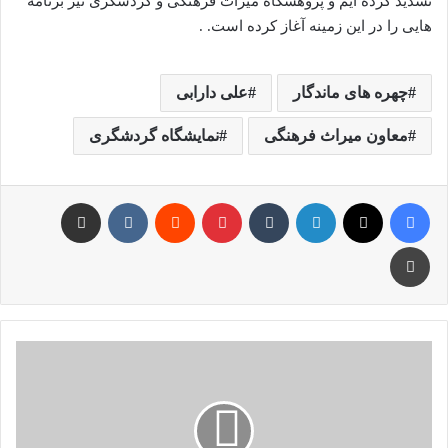
تشدید کرده ایم و پژوهشگاه میراث فرهنگی و گردشگری نیز برنامه
هایی را در این زمینه آغاز کرده است. .
چهره های ماندگار
علی دارابی
معاون میراث فرهنگی
نمایشگاه گردشگری
فیس بوک
X
لینکدین
‫تامبلر
‫پین‌ترست
‫رددیت
‫VKontakte
اشتراک گذاری از طریق ایمیل
چاپ
Holding
a
conference
of
lasting