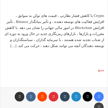
Crypto با کاهش فشار نظارتی ، قیمت های توکن به سوابق ،
افزایش فعالیت های توسعه دهنده ، و تأثیر بنیانگذار Binance ، تأثیر
افزایش Blockchain در امور مالی جهانی را نشان می دهد. با کاهش
مقررات و بازارها ، بازارهای رمزنگاری جدید در حال ورود به دوره ای
از شتاب تجدید شده هستند ، با سرمایه گذاران ، سیاستگذاران و
توسعه دهندگان آنچه می توانند شکل دهند ، حرکت می کند. […]
منبع
فیس بوک
X
لینکدین
‫تامبلر
‫پین‌ترست
‫رددیت
‫VKontakte
اشتراک گذاری از طریق ایمیل
چاپ