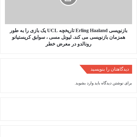
هند
یک
EDU
بازی
در
را
حال
به
تغییر
طور
بازنویسی Erling Haaland تاریخچه UCL یک بازی را به طور
مجدد
همزمان
همزمان بازنویسی می کند. لیونل مسی ، سوابق کریستیانو
آنها
بازنویسی
رونالدو در معرض خطر
است
می
کند.
لیونل
مسی
دیدگاهتان را بنویسید
،
سوابق
برای نوشتن دیدگاه باید
وارد بشوید
.
کریستیانو
رونالدو
در
معرض
خطر