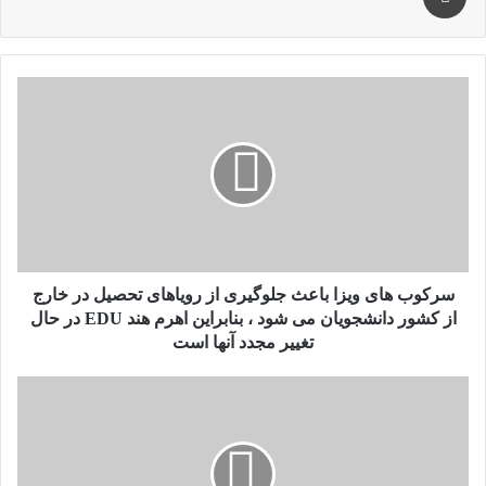
سرکوب
های
ویزا
باعث
جلوگیری
از
رویاهای
تحصیل
در
خارج
سرکوب های ویزا باعث جلوگیری از رویاهای تحصیل در خارج
از
از کشور دانشجویان می شود ، بنابراین اهرم هند EDU در حال
کشور
تغییر مجدد آنها است
دانشجویان
می
بازنویسی
شود
Erling
،
Haaland
بنابراین
تاریخچه
اهرم
UCL