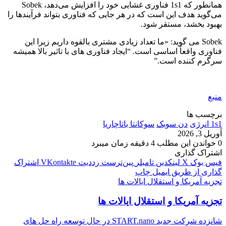
همانطور که 1s1 فناوری غشایی خود را افزایش می‌دهد، Sobek
می‌گوید هدف این است که در هر جایی که فناوری بتواند فرآیندها را
بهبود بخشد، مستقر شود.
Sobek می گوید: «ما تعداد زیادی مشتری بالقوه داریم زیرا این
فناوری واقعاً اساسی است. “ایجاد فناوری های با تاثیر بالا همیشه
سرگرم کننده است.”
منبع
برچسب ها
1s1 انرژی
دن سوبک
سوکانتا باتاچاریا
آوریل 3, 2026
0
خواندن این مطلب 4 دقیقه زمان میبرد
اشتراک گذاری
فیس بوک
X
لینکدین
‫تامبلر
‫پین‌ترست
‫رددیت
‫VKontakte
اشتراک
گذاری از طریق ایمیل
چاپ
تجزیه آمریکا و استقلال ایالات ها
تجزیه آمریکا و استقلال ایالات ها
شانزده شرکت جدید START.nano در حال توسعه راه حل های