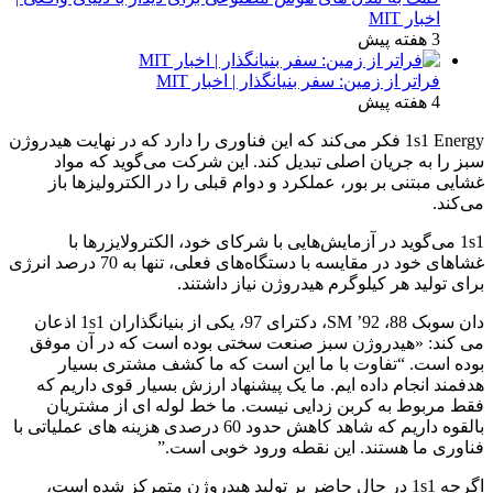
اخبار MIT
3 هفته پیش
فراتر از زمین: سفر بنیانگذار | اخبار MIT
4 هفته پیش
1s1 Energy فکر می‌کند که این فناوری را دارد که در نهایت هیدروژن
سبز را به جریان اصلی تبدیل کند. این شرکت می‌گوید که مواد
غشایی مبتنی بر بور، عملکرد و دوام قبلی را در الکترولیزها باز
می‌کند.
1s1 می‌گوید در آزمایش‌هایی با شرکای خود، الکترولایزرها با
غشاهای خود در مقایسه با دستگاه‌های فعلی، تنها به 70 درصد انرژی
برای تولید هر کیلوگرم هیدروژن نیاز داشتند.
دان سوبک 88، SM ’92، دکترای 97، یکی از بنیانگذاران 1s1 اذعان
می کند: «هیدروژن سبز صنعت سختی بوده است که در آن موفق
بوده است. “تفاوت با ما این است که ما کشف مشتری بسیار
هدفمند انجام داده ایم. ما یک پیشنهاد ارزش بسیار قوی داریم که
فقط مربوط به کربن زدایی نیست. ما خط لوله ای از مشتریان
بالقوه داریم که شاهد کاهش حدود 60 درصدی هزینه های عملیاتی با
فناوری ما هستند. این نقطه ورود خوبی است.”
اگرچه 1s1 در حال حاضر بر تولید هیدروژن متمرکز شده است،