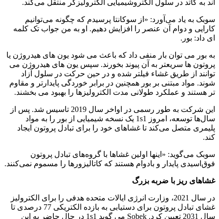
آند به کاتد در سلول الکتروشیمیایی الکترولیزگر منتقل می‌کند.
سوبک به یاد می‌آورد: «از سوکانتا پرسیدم که چگونه می‌توانیم
کارایی و دوام آن عنصر را افزایش دهیم. او به من جواب تک کلمه
ای داد: بور.
به بور می توان بار منفی داد که باعث می شود یون های هیدروژن یا
پروتون ها سریعتر به آن پیوند بخورند. سپس یون های هیدروژن می
توانند از طریق غشاء فیلتر شده و در حین حرکت در سلول آزاد
شوند. مواد مبتنی بر بور همچنین در برابر خوردگی پایدارتر و مقاوم
تر هستند و عملکرد طولانی مدت الکترولیزها را بهبود می بخشند.
این شرکت به طور رسمی در اواخر سال 2019 تاسیس شد. پس از
سال‌ها توسعه، امروز 1s1 یک نسخه شیمیایی از بور را به مواد
پلیمری متصل می‌کند تا غشاهای خود را برای تبادل پروتون ایجاد
کند.
سوبک می‌گوید: «اینها اولین غشاها با گروه‌های تبادل پروتون
فوق‌اسیدی پایدار و بادوام هستند که کاتالیزورها را مسموم نمی‌کنند.
غشاهای ریز با ضربه بزرگ
در سال 2021، وزارت انرژی ایالات متحده هدفی را برای الکترولیز
غشای تبادل پروتون برای دستیابی به بازده الکتریکی 77 درصدی تا
سال 2031 تعیین کرد. Sobek می گوید 1s1 در حال حاضر به این