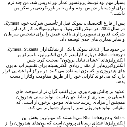
بسیار مهم بود توسط پروفسور عمار بوز تدریس شد. من چند ترم
برای او دستیار تدریس بودم و این تاثیر باورنکردنی بر تفکر من
داشت.”
پس از فارغ التحصیلی، سوبک قبل از تأسیس شرکت خود، Zymera،
در سال 2004، در میکروالکترونیک و میکروسیالات کار کرد. این
شرکت فناوری تصویربرداری بافت عمیق را برای تشخیص سرطان
و سایر بیماری های جدی توسعه داد.
در حدود سال 2013، سوبک با یکی از بنیانگذاران Zymera، Sukanta
Bhattacharyya، درباره کارآمدتر کردن الکترولیز، با تمرکز بر
الکترولیزهای “غشای تبادل پروتون” صحبت کرد. چنین
الکترولایزرهایی از مقدار زیادی الکتریسیته برای تقسیم آب به یون
های هیدروژن و اکسیژن استفاده می کنند. در مرکز آنها غشایی قرار
دارد که می تواند کارایی خود را از طریق مقاومت ولتاژ از دست
بدهد.
علاوه بر چالش بهره وری، برق اغلب گران تر از سوخت های
فسیلی در بسیاری از نقاط جهان است. تولید سنتی هیدروژن
همچنین از مزایای زیرساخت های موجود برخوردار است، که
مقیاس تولید هیدروژن سبز را بسیار دشوارتر می کند.
Sobek و Bhattacharyya می‌دانستند که مهم‌ترین بخش این
الکترولیزها غشای رسانای پروتون است که یون‌های هیدروژن را از