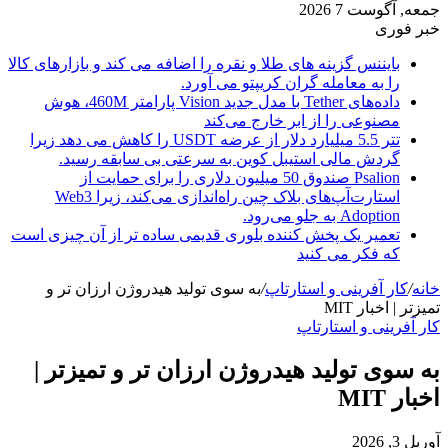
جمعه, آگوست 7 2026
خبر فوری
بایننس گزینه های طلا و نقره را اضافه می کند و بازارهای کالا
را به معامله گران کریپتو می آورد.
داده‌های Tether با مدل جدید Vision پارامتر 460M، هوش
مصنوعی را از ابر خارج می‌کند
تتر 5.5 میلیارد دلار از عرضه USDT را کاهش می دهد زیرا
گردش مالی استیبل کوین به سرعتی بی سابقه رسید.
Psalion صندوق 50 میلیون دلاری را برای حمایت از
استارت‌آپ‌های بلاک چین راه‌اندازی می‌کند، زیرا Web3
Adoption به جلو می‌رود.
تعمیر یک پخش کننده بلوری قدیمی ساده تر از آن چیزی است
که فکر می کنید
خانه
/
کار آفرینی و استارتاپ
/
به سوی تولید هیدروژن ارزان تر و
تمیزتر | اخبار MIT
کار آفرینی و استارتاپ
به سوی تولید هیدروژن ارزان تر و تمیزتر |
اخبار MIT
آوریل 3, 2026