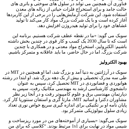
فناوری آن همچنین می تواند در سلول های سوختی و باتری های
حالت جامد و برای استخراج فلزات حیاتی از زباله های معدن
استفاده شود. این شرکت آزمایش‌هایی را در برخی از این کاربردها
آغاز کرده است و با یک شرکت بزرگ مواد کار می‌کند تا تولید
غشاهای خود را برای تولید هیدروژن افزایش دهد.
سوبک می گوید: «ما در نقطه عطف شرکت هستیم. برنامه این
است که تا سال 2030 یک کسب و کار قوی در چندین بخش داشته
باشیم: الکترولیز، استخراج مواد معدنی و در همکاری با چندین
شرکت بزرگ. اما در حال حاضر، ما باید عاقلانه و متمرکز باشیم.
بهبود الکترولیز
سوبک در آرژانتین به دنیا آمد و بزرگ شد، اما او همچنین در MIT در
طی سه مدرک تحصیلی و بیش از یک دهه بزرگ شد. او ابتدا در رشته
هوانوردی و فضانوردی در MIT تحصیل کرد، سپس به عنوان
دانشجوی کارشناسی ارشد به مهندسی مکانیک رفت، سپس به
دپارتمان مهندسی برق و علوم کامپیوتر رفت و در آنجا زیر نظر
مشاوران دکترا و اساتید MIT، مارتا گری و استفان سنتوریا کار کرد.
پایان نامه او بر تکنیکی برای اندازه گیری سریع خواص نوری تعداد
زیادی سلول بیولوژیکی متمرکز بود.
سوبک می‌گوید: «بسیاری از آموخته‌های من در مورد ریزساخت و
شیمی مواد در نهایت برای 1s1 مرتبط بودند. “کلاسی که برای من