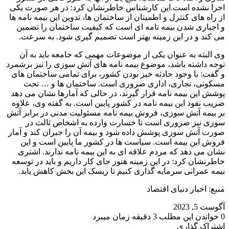
اجرا نشده است.این کارشناس خاطرنشان کرد: در هر صورت یکی
از راه های کنترل و اطمینان از ساختمان ها، تدوین این بیمه نامه ها
و اجباری شدن بیمه نامه ای است که کیفیت ساختمان را تضمین
می کند و در این زمینه بهتر است تصمیم گیری شود. به سرعت.
وی البته به عنوان یکی از موضوعات مهمی که جامعه باید به آن
توجه داشته باشد، موضوع بیمه نامه های آتش سوزی را نیز برشمرد
و گفت: با وجود حادثه خیز بودن کشور، برای تمامی ساختمان های
مسکونی، تجاری، اداری ضروری است. ساختمان ها و … تحت
پوشش این بیمه نامه قرار گیرند، در حالی که آمارها نشان می دهد
ضریب نفوذ این بیمه نامه در کشور پایین است. به گفته وی، علاوه
بر بیمه آتش سوزی، فروش بیمه نامه مسئولیت مدنی در برابر آتش
سوزی نیز ضروری است تا خسارت وارده به اشخاص ثالث در
صورت آتش سوزی پوشش داده شود و بیمه آن را جبران کند و آمار
فروش این بیمه است. سیاست ها در کشور ما پایین است و این
نشان می دهد که مردم علاقه ای به این بیمه نامه ندارند. اشتری
خاطرنشان کرد: در این زمینه هنوز جای کار داریم و باید در توسعه
بیمه عمرانی سرمایه گذاری کنیم تا ریسک این بخش کاهش یابد.
منبع: اخبار دنیای اقتصاد
آگوست 5, 2023
0
خواندن این مطلب 3 دقیقه زمان میبرد
اشتراک گذاری