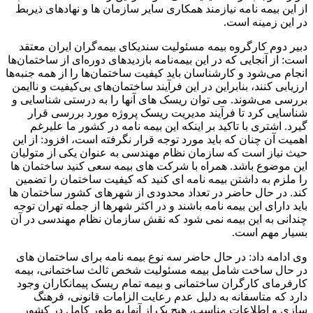
از این بیمه نامه نیازمند همکاری سایر سازمان ها و نهادهای ذیربط
در این زمینه است.
دبیر دوم کارگروه بیمه مسئولیت سندیکای بیمه‌گران ایران معتقد
است: از آنجایی که در این بیمه‌نامه بازدیدهای دوره‌ای از ساختمان‌ها
انجام می‌شود و کارشناسان باید کیفیت ساختمان‌ها را از همه جنبه‌ها
ارزیابی کنند، بنابراین در این فرآیند ساختمان‌های بی‌کیفیت و ناایمن
بررسی می‌شوند. می توان ریسک های آنها را به درستی شناسایی و
شناسایی کرد تا فرآیند مدیریت ریسک پروژه مورد بررسی قرار
گیرد. اشتری با تاکید بر اینکه این بیمه نامه در کشور ما علیرغم
اهمیت آن چنان که باید مورد توجه قرار نگرفته است، افزود: از این
حیث نیاز است که سازمان نظام مهندسی به عنوان یکی از متولیان
این موضوع باشد. همراه با شرکت های بیمه سعی کنید ساختمان ها
را ملزم به داشتن بیمه نامه ای کنید که کیفیت ساختمان را تضمین
کند. در حال حاضر در تعداد محدودی از شهرهای کشور ساختمان ها
باید دارای این بیمه نامه باشند و در اکثر شهرها از جمله تهران توجه
چندانی به این بیمه نمی شود که نقش سازمان نظام مهندسی در آن
بسیار مهم است.
وی ادامه داد: در حال حاضر سه نوع بیمه نامه برای ساختمان های
در حال ساخت شامل بیمه مسئولیت شخص ثالث ساختمانی، بیمه
کارفرمای کارگران ساختمانی و بیمه تمام ریسک پیمانکاران وجود
دارد که متاسفانه به دلیل عدم رعایت الزامات قانونی، فرهنگ
سازی و اطلاعات مناسب، هیچ یک از آنها به طور کامل در کشور