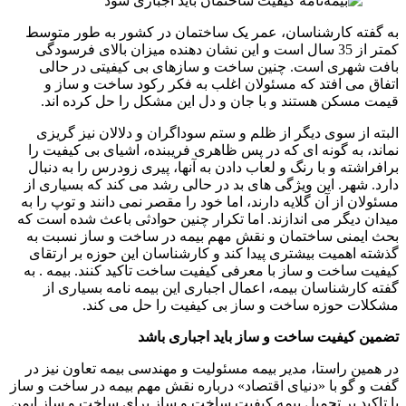
به گفته کارشناسان، عمر یک ساختمان در کشور به طور متوسط ​​
کمتر از 35 سال است و این نشان دهنده میزان بالای فرسودگی
بافت شهری است. چنین ساخت و سازهای بی کیفیتی در حالی
اتفاق می افتد که مسئولان اغلب به فکر رکود ساخت و ساز و
قیمت مسکن هستند و با جان و دل این مشکل را حل کرده اند.
البته از سوی دیگر از ظلم و ستم سوداگران و دلالان نیز گریزی
نماند، به گونه ای که در پس ظاهری فریبنده، اشیای بی کیفیت را
برافراشته و با رنگ و لعاب دادن به آنها، پیری زودرس را به دنبال
دارد. شهر. این ویژگی های بد در حالی رشد می کند که بسیاری از
مسئولان از آن گلایه دارند، اما خود را مقصر نمی دانند و توپ را به
میدان دیگر می اندازند. اما تکرار چنین حوادثی باعث شده است که
بحث ایمنی ساختمان و نقش مهم بیمه در ساخت و ساز نسبت به
گذشته اهمیت بیشتری پیدا کند و کارشناسان این حوزه بر ارتقای
کیفیت ساخت و ساز با معرفی کیفیت ساخت تاکید کنند. بیمه . به
گفته کارشناسان بیمه، اعمال اجباری این بیمه نامه بسیاری از
مشکلات حوزه ساخت و ساز بی کیفیت را حل می کند.
تضمین کیفیت ساخت و ساز باید اجباری باشد
در همین راستا، مدیر بیمه مسئولیت و مهندسی بیمه تعاون نیز در
گفت و گو با «دنیای اقتصاد» درباره نقش مهم بیمه در ساخت و ساز
با تاکید بر تحمیل بیمه کیفیت ساخت و ساز برای ساخت و ساز ایمن