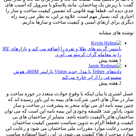
گفت: با ریزش یک ساختمان. مانند پلاسکو یا متروپل که آسیب های
جدی دیده اند، قطعاً تهیه قانونی که تضمین کیفیت ساخت و ساز را
اجباری کند، بسیار مهم است. علاوه بر این، به نظر می رسد راه
دیگری برای ارتقای ایمنی و کیفیت ساخت و سازها نداریم.
نوشته های مشابه
بایننس گزینه های طلا و نقره را اضافه می کند و بازارهای کالا
را به معامله گران کریپتو می آورد.
1 هفته پیش
داده‌های Tether با مدل جدید Vision پارامتر 460M، هوش
مصنوعی را از ابر خارج می‌کند
2 هفته پیش
عسل اشتری با بیان اینکه با وقوع حوادث متعدد در حوزه ساخت و
ساز در سال های اخیر، شرکت های بیمه به این باور رسیده اند که
چنین بیمه نامه ای می تواند منجر به پیشرفت در ساخت و ساز
شود، یادآور شد: فلسفه وجودی این بیمه نامه این است که می توان
ساختمان های باکیفیت داشته باشد. متمایز از ساختمان های بی
کیفیت و قطعاً الزام به تدوین سیاست تضمین کیفیت ساختمان
موجب رعایت موارد مقررات ملی ساختمان می شود و رعایت این
موارد موجب ارتقاء کیفیت می شود. در این راستا استفاده مناسب