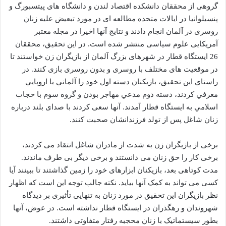
گروهی از محققان دانشکده اقتصاد لندن و دانشگاه های پیتسبورگ و
پنسیلوانیا در ایالات متحده مطالعه ای در مورد تبعیض علیه زنان
روسری در آلمان انجام دادند و نتایج آنها اخیرا در مجله معتبر
آمریکایی علوم سیاسی منتشر شده است. در این تحقیق، محققان
26 ایستگاه قطار در شهرهای بزرگ آلمان از بازیگران زن خواستند تا
در موقعیت های مختلف با روسری و بدون روسری بازی کنند. در
راستاي اين تحقيق، بازيكنان دسته اول خود را آلماني يا اروپايي
معرفي كردند، دسته دوم مدعي مهاجر بودن و گروه سوم با حجاب
اسلامي به ايستگاه قطار آمدند. آنها سعی کردند با صدای بلند درباره
زنان شاغل پس از تولد فرزندانشان صحبت کنند.
برخی از بازیگران زن به شدت از مادران شاغل انتقاد می کردند،
برخی کار را حق زنان می دانستند و برخی دیگر بی طرف ماندند.
مدت کوتاهی بعد، بازیکنان ابزارهای خود را زمین گذاشتند تا ببینند آیا
کسی می تواند به کمک آنها بیاید. نکته جالب توجه این است که اظهار
نظر بازیگران این تحقیق در مورد زنان به تنهایی تأثیری بر دیدگاه
شهروندان و رهگذران در ایستگاه قطار نداشته است. در عوض، آنها
بطور سیستماتیک با زنان محجبه رفتار متفاوتی داشتند.