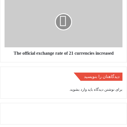
وأخبار
official
العالم
exchange
rate
of
21
currencies
increased
The official exchange rate of 21 currencies increased
دیدگاهتان را بنویسید
برای نوشتن دیدگاه باید
وارد بشوید
.