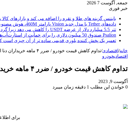
جمعه, آگوست 7 2026
خبر فوری
بایننس گزینه های طلا و نقره را اضافه می کند و بازارهای کالا ر
داده‌های Tether با مدل جدید Vision پارامتر 460M، هوش مصنوعی را از ابر خارج می‌کند
تتر 5.5 میلیارد دلار از عرضه USDT را کاهش می دهد زیرا گردش مالی استیبل کوین به سرعتی بی سابقه رسید.
Psalion صندوق 50 میلیون دلاری را برای حمایت از استارت‌آپ‌های بلاک چین راه‌اندازی می‌کند، زیرا Web3 Adoption به جلو می‌رود.
تعمیر یک پخش کننده بلوری قدیمی ساده تر از آن چیزی است ک
خانه
/
اقتصادی
/
تداوم کاهش قیمت خودرو / ضرر ۴ ماهه خریداران دنا ایران خودرو! + جدول
اقتصادی
خودرو
تداوم کاهش قیمت خودرو / ضرر ۴ ماهه خریداران دنا ایران خودرو! + جدول
آگوست 9, 2023
0
خواندن این مطلب 1 دقیقه زمان میبرد
برای اطلاع