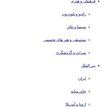
فرهنگی و هنری
رادیو و تلویزیون
سینما و تئاتر
موسیقی و هنر های تجسمی
میراث و گردشگری
بین الملل
ایران
خاورمیانه
اروپا و آمریکا