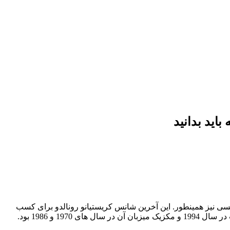
ازگشته است و لیونل مسی نیز همینطور. این آخرین شانس کریستیانو رونالدو برای کسب
و 1986 بود.