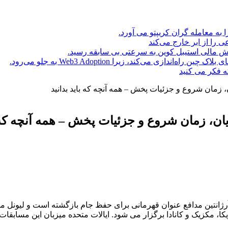
ا به معامله گران کریپتو می آورد.
ه فکر می کنید
م جهانی فوتبال 2026 تقریباً نزدیک است. آرژانتین مدافع عنوان قهرمانی برای حفظ جام ب
ر می شود. ایالات متحده میزبان این مسابقات در سال 1994 و مکزیک میزبان آن در سال های 1970 