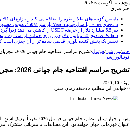
پنج‌شنبه, آگوست 6 2026
خبر فوری
بایننس گزینه های طلا و نقره را اضافه می کند و بازارهای کالا ر
داده‌های Tether با مدل جدید Vision پارامتر 460M، هوش مصنوعی را از ابر خارج می‌کند
تتر 5.5 میلیارد دلار از عرضه USDT را کاهش می دهد زیرا گردش مالی استیبل کوین به سرعتی بی سابقه رسید.
Psalion صندوق 50 میلیون دلاری را برای حمایت از استارت‌آپ‌های بلاک چین راه‌اندازی می‌کند، زیرا Web3 Adoption به جلو می‌رود.
تعمیر یک پخش کننده بلوری قدیمی ساده تر از آن چیزی است ک
خانه
/
ورزشی
/
فوتبال
/
تشریح مراسم افتتاحیه جام جهانی 2026: مجریان، زمان شروع و جزئیات پخش – همه آنچه که باید بدانید
فوتبال
ورزشی
تشریح مراسم افتتاحیه جام جهانی 2026: مجریان، زمان شروع و جزئیات پخش – همه آنچه که باید بدانید
ژوئن 10, 2026
0
خواندن این مطلب 2 دقیقه زمان میبرد
پس از چهار سال انتظار، جا
عنوان قهرمانی جهان خواهد بود. این مسابقات با میزبانی مشترک آمریکا، مکزیک و کانادا برگزا