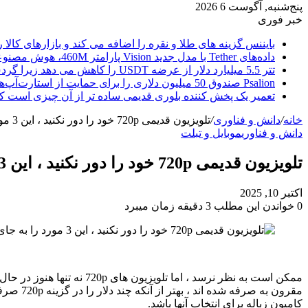
پنج‌شنبه, آگوست 6 2026
خبر فوری
بایننس گزینه های طلا و نقره را اضافه می کند و بازارهای کالا ر
داده‌های Tether با مدل جدید Vision پارامتر 460M، هوش مصنوعی را از ابر خارج می‌کند
تتر 5.5 میلیارد دلار از عرضه USDT را کاهش می دهد زیرا گردش مالی استیبل کوین به سرعتی بی سابقه رسید.
Psalion صندوق 50 میلیون دلاری را برای حمایت از استارت‌آپ‌های بلاک چین راه‌اندازی می‌کند، زیرا Web3 Adoption به جلو می‌رود.
تعمیر یک پخش کننده بلوری قدیمی ساده تر از آن چیزی است ک
خانه
/
دانش و فناوری
/
تلویزیون قدیمی 720p خود را دور نکنید ، این 3 مورد را به جای آن انجام دهید
دانش و فناوری
موبایل و تبلت
تلویزیون قدیمی 720p خود را دور نکنید ، این 3 مورد را به جای آن انجام دهید
اکتبر 10, 2025
0
خواندن این مطلب 3 دقیقه زمان میبرد
کامیون زباله برای انتخاب آنها باشد.