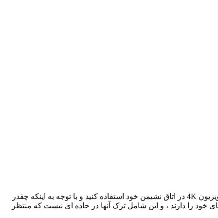
ممکن است به نظر نرسد ، اما تلویزیون های 720p نه تنها هنوز در حال تولید هستند بلکه از آنها استفاده می کنند. بله ، شما بهتر است از یک تلویزیون 4K در اتاق نشیمن خود استفاده کنید و با توجه به اینکه چقدر
، بهتر از آنکه چند دلار را در گزینه 720p صرفه جویی کنید ، از آن جدا شوید. با این حال ، تلویزیون های 720p کاربردهای خود را دارند ، و این شامل ترک آنها در جاده ای نیست که منتظر