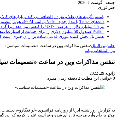
جمعه, آگوست 7 2026
خبر فوری
بایننس گزینه های طلا و نقره را اضافه می کند و بازارهای کالا ر
داده‌های Tether با مدل جدید Vision پارامتر 460M، هوش مصنوعی را از ابر خارج می‌کند
تتر 5.5 میلیارد دلار از عرضه USDT را کاهش می دهد زیرا گردش مالی استیبل کوین به سرعتی بی سابقه رسید.
Psalion صندوق 50 میلیون دلاری را برای حمایت از استارت‌آپ‌های بلاک چین راه‌اندازی می‌کند، زیرا Web3 Adoption به جلو می‌رود.
تعمیر یک پخش کننده بلوری قدیمی ساده تر از آن چیزی است ک
خانه
/
بین الملل
/
تنفس مذاکرات وین در ساعت «تصمیمات سیاسی»
بین الملل
خاورمیانه
تنفس مذاکرات وین در ساعت «تصمیمات سی
ژانویه 29, 2022
0
خواندن این مطلب 2 دقیقه زمان میبرد
به گزارش روز شنبه ایرنا از روزنامه فرانسوی «لو فیگارو»، دیپلمات 
موثر برجام وارد مرحله تازه ای شده و فرانسه عنوان کرده که این گفت