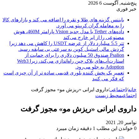
پنج‌شنبه, آگوست 6 2026
خبر فوری
بایننس گزینه های طلا و نقره را اضافه می کند و بازارهای کالا
را به معامله گران کریپتو می آورد.
داده‌های Tether با مدل جدید Vision پارامتر 460M، هوش
مصنوعی را از ابر خارج می‌کند
تتر 5.5 میلیارد دلار از عرضه USDT را کاهش می دهد زیرا
گردش مالی استیبل کوین به سرعتی بی سابقه رسید.
Psalion صندوق 50 میلیون دلاری را برای حمایت از
استارت‌آپ‌های بلاک چین راه‌اندازی می‌کند، زیرا Web3
Adoption به جلو می‌رود.
تعمیر یک پخش کننده بلوری قدیمی ساده تر از آن چیزی است
که فکر می کنید
خانه
/
اجتماعی
/
داروی ایرانی «ریزش مو» مجوز گرفت
اجتماعی
محیط زیست
داروی ایرانی «ریزش مو» مجوز گرفت
نوامبر 20, 2021
0
خواندن این مطلب 1 دقیقه زمان میبرد