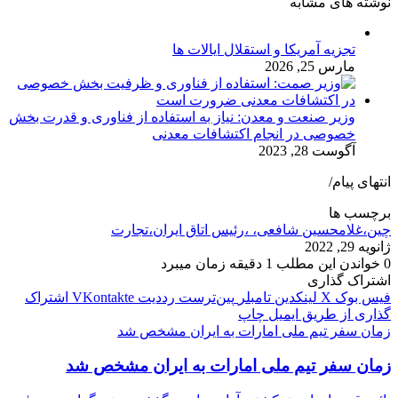
نوشته های مشابه
تجزیه آمریکا و استقلال ایالات ها
مارس 25, 2026
وزیر صنعت و معدن: نیاز به استفاده از فناوری و قدرت بخش
خصوصی در انجام اکتشافات معدنی
آگوست 28, 2023
انتهای پیام/
برچسب ها
چین،غلامحسین شافعی، ،رئیس اتاق ایران،تجارت
ژانویه 29, 2022
0
خواندن این مطلب 1 دقیقه زمان میبرد
اشتراک گذاری
فیس بوک
X
لینکدین
‫تامبلر
‫پین‌ترست
‫رددیت
‫VKontakte
اشتراک
گذاری از طریق ایمیل
چاپ
زمان سفر تیم ملی امارات به ایران مشخص شد
زمان سفر تیم ملی امارات به ایران مشخص شد