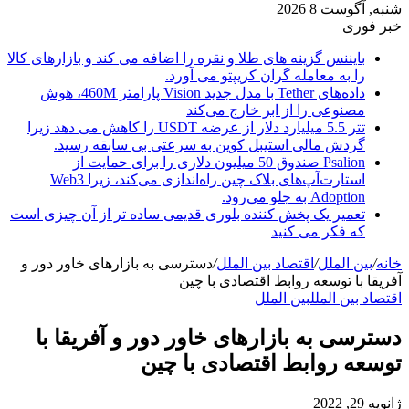
شنبه, آگوست 8 2026
خبر فوری
بایننس گزینه های طلا و نقره را اضافه می کند و بازارهای کالا
را به معامله گران کریپتو می آورد.
داده‌های Tether با مدل جدید Vision پارامتر 460M، هوش
مصنوعی را از ابر خارج می‌کند
تتر 5.5 میلیارد دلار از عرضه USDT را کاهش می دهد زیرا
گردش مالی استیبل کوین به سرعتی بی سابقه رسید.
Psalion صندوق 50 میلیون دلاری را برای حمایت از
استارت‌آپ‌های بلاک چین راه‌اندازی می‌کند، زیرا Web3
Adoption به جلو می‌رود.
تعمیر یک پخش کننده بلوری قدیمی ساده تر از آن چیزی است
که فکر می کنید
خانه
/
بین الملل
/
اقتصاد بین الملل
/
دسترسی به بازارهای خاور دور و
آفریقا با توسعه روابط اقتصادی با چین
اقتصاد بین الملل
بین الملل
دسترسی به بازارهای خاور دور و آفریقا با
توسعه روابط اقتصادی با چین
ژانویه 29, 2022