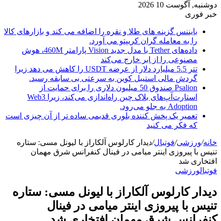
دوشنبه, آگوست 10 2026
خبر فوری
بایننس گزینه های طلا و نقره را اضافه می کند و بازارهای کالا
را به معامله گران کریپتو می آورد.
داده‌های Tether با مدل جدید Vision پارامتر 460M، هوش
مصنوعی را از ابر خارج می‌کند
تتر 5.5 میلیارد دلار از عرضه USDT را کاهش می دهد زیرا
گردش مالی استیبل کوین به سرعتی بی سابقه رسید.
Psalion صندوق 50 میلیون دلاری را برای حمایت از
استارت‌آپ‌های بلاک چین راه‌اندازی می‌کند، زیرا Web3
Adoption به جلو می‌رود.
تعمیر یک پخش کننده بلوری قدیمی ساده تر از آن چیزی است
که فکر می کنید
خانه
/
ورزشی
/
فوتبال
/
دیدار کارلوس آلکاراز با لیونل مسی: ستاره
تنیس با پیروزی اینتر میامی در فینال کنفرانس شرق مهمان
افتخاری شد
فوتبال
ورزشی
دیدار کارلوس آلکاراز با لیونل مسی: ستاره
تنیس با پیروزی اینتر میامی در فینال
کنفرانس شرق مهمان افتخاری شد