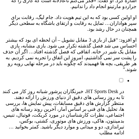
اشاره کرد. او گفت: «فکر می‌کنم ناعادلانه است که کاری را که
جراردو مارتینو انجام داد را ندانیم.
او اولین کسی بود که به این تیم هویت داد. جام لیگ، رقابت برای
سپر هواداران… تمایل به رقابت و ارتقای باشگاه به سطحی دیگر
همچنان در حال رشد بود.
او افزود: “قبل از بازی 3 مقابل نشویل – آن لحظه ای بود که بیشتر
احساس می شد فصل گذشته تکرار می شود. بازی مشابه، بازی
مقابل یک شیر در خانه. اتفاقی که فصل گذشته افتاد… اگر آن حذف
را پشت سر نمی گذاشتیم، امروز این اتفاق را تجربه نمی کردیم. به
هر طریقی، بچه ها فهمیدند که چگونه باید در مرحله نهایی روبه رو
شوند.”
در HT Sports Desk، خبرنگاران پرشور شبانه روز کار می کنند
تا به روز رسانی های دقیق از دنیای ورزش را ارائه دهند.
منتظر گزارش های دقیق مسابقات، پیش نمایش ها، بررسی
ها، تحلیل های فنی بر اساس آمار، آخرین روند رسانه های
اجتماعی، نظرات کارشناسان در مورد کریکت، فوتبال، تنیس،
بدمینتون، هاکی، ورزش های موتوری، کشتی، بوکس،
تیراندازی، دو و میدانی و موارد دیگر باشید.
کمتر بخوانید
…
ادامه مطلب