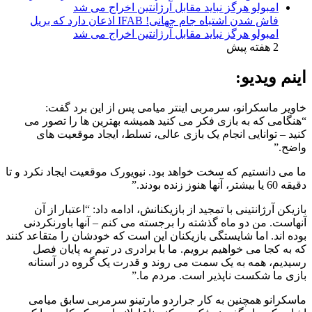
فاش شدن اشتباه جام جهانی! IFAB اذعان دارد که بریل
امبولو هرگز نباید مقابل آرژانتین اخراج می شد
2 هفته پیش
اینم ویدیو:
خاویر ماسکرانو، سرمربی اینتر میامی پس از این برد گفت:
“هنگامی که به بازی فکر می کنید همیشه بهترین ها را تصور می
کنید – توانایی انجام یک بازی عالی، تسلط، ایجاد موقعیت های
واضح.”
ما می دانستیم که سخت خواهد بود. نیویورک موقعیت ایجاد نکرد و تا
دقیقه 60 یا بیشتر، آنها هنوز زنده بودند.”
بازیکن آرژانتینی با تمجید از بازیکنانش، ادامه داد: “اعتبار از آن
آنهاست. من دو ماه گذشته را برجسته می کنم – آنها باورنکردنی
بوده اند. اما شایستگی بازیکنان این است که خودشان را متقاعد کنند
که به کجا می خواهیم برویم. ما با برادری در تیم به پایان فصل
رسیدیم، همه به یک سمت می روند و قدرت یک گروه در آستانه
بازی ما شکست ناپذیر است. مردم ما.”
ماسکرانو همچنین به کار جراردو مارتینو سرمربی سابق میامی