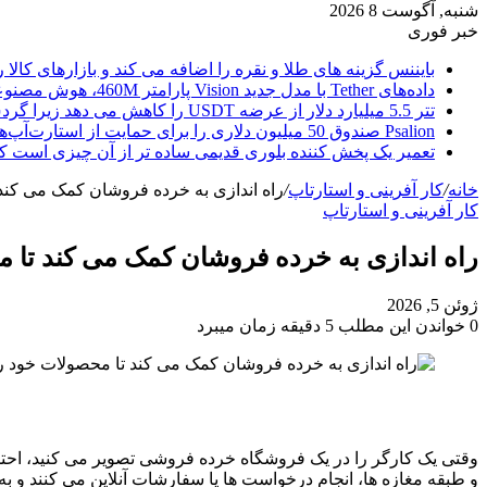
شنبه, آگوست 8 2026
خبر فوری
بایننس گزینه های طلا و نقره را اضافه می کند و بازارهای کالا ر
داده‌های Tether با مدل جدید Vision پارامتر 460M، هوش مصنوعی را از ابر خارج می‌کند
تتر 5.5 میلیارد دلار از عرضه USDT را کاهش می دهد زیرا گردش مالی استیبل کوین به سرعتی بی سابقه رسید.
Psalion صندوق 50 میلیون دلاری را برای حمایت از استارت‌آپ‌های بلاک چین راه‌اندازی می‌کند، زیرا Web3 Adoption به جلو می‌رود.
تعمیر یک پخش کننده بلوری قدیمی ساده تر از آن چیزی است ک
خانه
/
کار آفرینی و استارتاپ
/
راه اندازی به خرده فروشان کمک می کند تا
کار آفرینی و استارتاپ
راه اندازی به خرده فروشان کمک می کند تا محصو
ژوئن 5, 2026
0
خواندن این مطلب 5 دقیقه زمان میبرد
وقتی یک کارگر را در یک فروشگاه خرده فروشی تصویر می کنید، احتم
و طبقه مغازه ها، انجام درخواست ها یا سفارشات آنلاین می کنند و ب