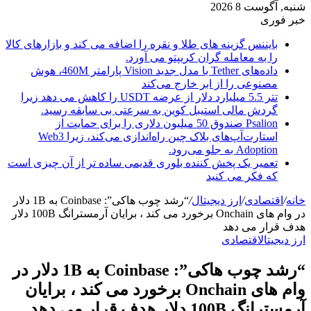
شنبه, آگوست 8 2026
خبر فوری
بایننس گزینه های طلا و نقره را اضافه می کند و بازارهای کالا
را به معامله گران کریپتو می آورد.
داده‌های Tether با مدل جدید Vision پارامتر 460M، هوش
مصنوعی را از ابر خارج می‌کند
تتر 5.5 میلیارد دلار از عرضه USDT را کاهش می دهد زیرا
گردش مالی استیبل کوین به سرعتی بی سابقه رسید.
Psalion صندوق 50 میلیون دلاری را برای حمایت از
استارت‌آپ‌های بلاک چین راه‌اندازی می‌کند، زیرا Web3
Adoption به جلو می‌رود.
تعمیر یک پخش کننده بلوری قدیمی ساده تر از آن چیزی است
که فکر می کنید
خانه
/
اقتصادی
/
ارز دیجیتال
/
“رشد چوب هاکی”: Coinbase به 1B دلار
در وام های Onchain برخورد می کند ، برایان آرمسترانگ 100B دلار
هدف قرار می دهد
ارز دیجیتال
اقتصادی
“رشد چوب هاکی”: Coinbase به 1B دلار در
وام های Onchain برخورد می کند ، برایان
آرمسترانگ 100B دلار هدف قرار می دهد