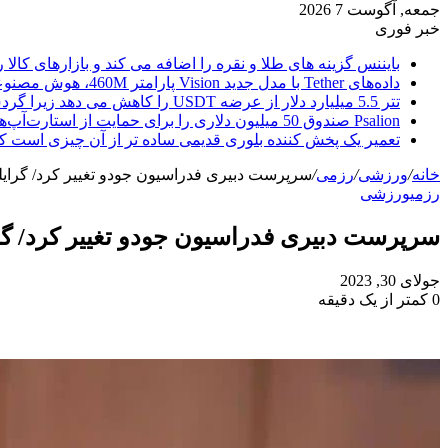
جمعه, آگوست 7 2026
خبر فوری
بایننس گزینه های طلا و نقره را اضافه می کند و بازارهای کالا ر
داده‌های Tether با مدل جدید Vision پارامتر 460M، هوش مصنوعی را از ابر خارج می‌کند
تتر 5.5 میلیارد دلار از عرضه USDT را کاهش می دهد زیرا گردش مالی استیبل کوین به سرعتی بی سابقه رسید.
Psalion صندوق 50 میلیون دلاری را برای حمایت از استارت‌آپ‌های بلاک چین راه‌اندازی می‌کند، زیرا Web3 Adoption به جلو می‌رود.
تعمیر یک پخش کننده بلوری قدیمی ساده تر از آن چیزی است ک
خانه
/
ورزشی
/
رزمی
/
سرپرست دبیری فدراسیون جودو تغییر کرد/ گرای
رزمی
ورزشی
سرپرست دبیری فدراسیون جودو تغییر کرد/ گ
جولای 30, 2023
0
کمتر از یک دقیقه