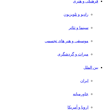
فرهنگی و هنری
رادیو و تلویزیون
سینما و تئاتر
موسیقی و هنر های تجسمی
میراث و گردشگری
بین الملل
ایران
خاورمیانه
اروپا و آمریکا