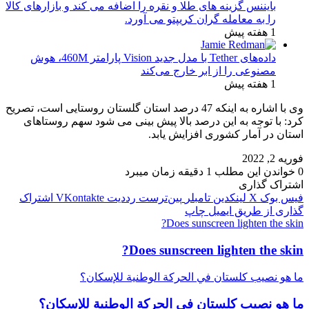
بایننس گزینه های طلا و نقره را اضافه می کند و بازارهای کالا
را به معامله گران کریپتو می آورد.
1 هفته پیش
داده‌های Tether با مدل جدید Vision پارامتر 460M، هوش
مصنوعی را از ابر خارج می‌کند
1 هفته پیش
وی با اشاره به اینکه 47 درصد استان گلستان روستایی است، تصریح
کرد: با توجه به این درصد بالا پیش بینی می شود سهم روستاهای
استان در آمار کشوری افزایش یابد.
فوریه 2, 2022
0
خواندن این مطلب 1 دقیقه زمان میبرد
اشتراک گذاری
فیس بوک
X
لینکدین
‫تامبلر
‫پین‌ترست
‫رددیت
‫VKontakte
اشتراک
گذاری از طریق ایمیل
چاپ
Does sunscreen lighten the skin?
Does sunscreen lighten the skin?
ما هو نصيب كلستان في الحركة الوطنية للإسكان؟
ما هو نصيب كلستان في الحركة الوطنية للإسكان؟