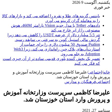
یکشنبه, آگوست 9 2026
خبر فوری
بایننس گزینه های طلا و نقره را اضافه می کند و بازارهای کالا
را به معامله گران کریپتو می آورد.
داده‌های Tether با مدل جدید Vision پارامتر 460M، هوش
مصنوعی را از ابر خارج می‌کند
تتر 5.5 میلیارد دلار از عرضه USDT را کاهش می دهد زیرا
گردش مالی استیبل کوین به سرعتی بی سابقه رسید.
Psalion صندوق 50 میلیون دلاری را برای حمایت از
استارت‌آپ‌های بلاک چین راه‌اندازی می‌کند، زیرا Web3
Adoption به جلو می‌رود.
تعمیر یک پخش کننده بلوری قدیمی ساده تر از آن چیزی است
که فکر می کنید
خانه
/
اجتماعی
/
علیرضا کاظمی سرپرست وزارتخانه آموزش و
پرورش وارد استان خوزستان شد.
اجتماعی
فرهنگیان و مدارس
علیرضا کاظمی سرپرست وزارتخانه آموزش
و پرورش وارد استان خوزستان شد.
سپتامبر 27, 2021