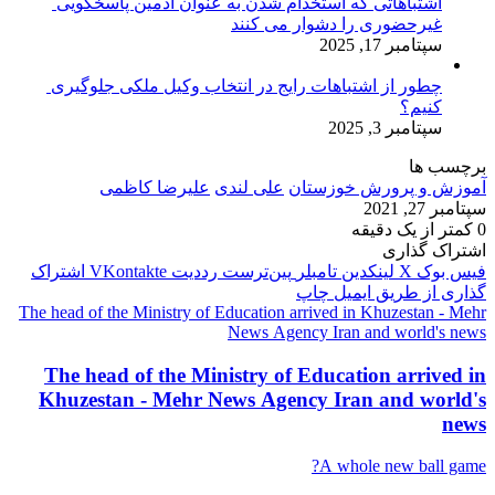
اشتباهاتی که استخدام شدن به عنوان ادمین پاسخگویی
غیرحضوری را دشوار می کنند
سپتامبر 17, 2025
چطور از اشتباهات رایج در انتخاب وکیل ملکی جلوگیری
کنیم؟
سپتامبر 3, 2025
برچسب ها
آموزش و پرورش خوزستان
علی لندی
علیرضا کاظمی
سپتامبر 27, 2021
0
کمتر از یک دقیقه
اشتراک گذاری
فیس بوک
X
لینکدین
‫تامبلر
‫پین‌ترست
‫رددیت
‫VKontakte
اشتراک
گذاری از طریق ایمیل
چاپ
The head of the Ministry of Education arrived in Khuzestan - Mehr
News Agency Iran and world's news
The head of the Ministry of Education arrived in
Khuzestan - Mehr News Agency Iran and world's
news
A whole new ball game?