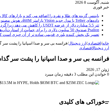
شنبه, آگوست 8 2026
خبر فوری
بایننس گزینه های طلا و نقره را اضافه می کند و بازارهای کالا ر
داده‌های Tether با مدل جدید Vision پارامتر 460M، هوش مصنوعی را از ابر خارج می‌کند
تتر 5.5 میلیارد دلار از عرضه USDT را کاهش می دهد زیرا گردش مالی استیبل کوین به سرعتی بی سابقه رسید.
Psalion صندوق 50 میلیون دلاری را برای حمایت از استارت‌آپ‌های بلاک چین راه‌اندازی می‌کند، زیرا Web3 Adoption به جلو می‌رود.
تعمیر یک پخش کننده بلوری قدیمی ساده تر از آن چیزی است ک
خانه
/
اقتصادی
/
ارز دیجیتال
/
فرانسه بی سر و صدا اسپانیا را پشت سر گذاشت و دو بازار پی
ارز دیجیتال
اقتصادی
فرانسه بی سر و صدا اسپانیا را پشت سر گذاشت و دو بازار پیش ب
ژوئن 17, 2026
0
خواندن این مطلب 3 دقیقه زمان میبرد
خوراکی های کلیدی