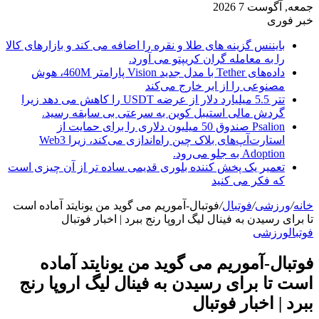
جمعه, آگوست 7 2026
خبر فوری
بایننس گزینه های طلا و نقره را اضافه می کند و بازارهای کالا
را به معامله گران کریپتو می آورد.
داده‌های Tether با مدل جدید Vision پارامتر 460M، هوش
مصنوعی را از ابر خارج می‌کند
تتر 5.5 میلیارد دلار از عرضه USDT را کاهش می دهد زیرا
گردش مالی استیبل کوین به سرعتی بی سابقه رسید.
Psalion صندوق 50 میلیون دلاری را برای حمایت از
استارت‌آپ‌های بلاک چین راه‌اندازی می‌کند، زیرا Web3
Adoption به جلو می‌رود.
تعمیر یک پخش کننده بلوری قدیمی ساده تر از آن چیزی است
که فکر می کنید
خانه
/
ورزشی
/
فوتبال
/
فوتبال-آموریم می گوید من یونایتد آماده است
تا برای رسیدن به فینال لیگ اروپا رنج ببرد | اخبار فوتبال
فوتبال
ورزشی
فوتبال-آموریم می گوید من یونایتد آماده
است تا برای رسیدن به فینال لیگ اروپا رنج
ببرد | اخبار فوتبال