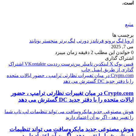
است.
منبع
برچسب ها
اروپا لیگ
برونو فرناندز
دورتی
لیگ برتر
منچستر یونایتد
می 7, 2025
0
خواندن این مطلب 2 دقیقه زمان میبرد
اشتراک گذاری
فیس بوک
X
لینکدین
‫تامبلر
‫پین‌ترست
‫رددیت
‫VKontakte
اشتراک
گذاری از طریق ایمیل
چاپ
Crypto.com در میان تغییرات نظارتی ترامپ ، حضور ایالات متحده
را با دفتر جدید DC گسترش می دهد
Crypto.com در میان تغییرات نظارتی ترامپ ، حضور
ایالات متحده را با دفتر جدید DC گسترش می دهد
هوش مصنوعی جدید مایکروسافت می تواند تنظیمات لپ تاپ شما
را تغییر دهد - اگر به آن اعتماد دارید
هوش مصنوعی جدید مایکروسافت می تواند تنظیمات
لپ تاپ شما را تغییر دهد - اگر به آن اعتماد دارید