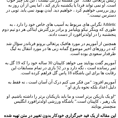
رئیس پرتغالی گفت: “این مسئله بزرگی نیست ، این یک چیز خوب
است. او نمی تواند فردا یا یکشنبه بازی کند ، اما پس از آن روز به
روز بررسی خواهیم کرد ، خواهیم دید. آیدن بهبود نمی یابد. توبی در
دسترس نیست.”
Athletic نگرانی های مربوط به آسیب های خاص خود را دارد ، به
طوری که وینگر نیکو ویلیامز و برادر بزرگترش ایناکی هر دو تیم دوم
پنجشنبه را در اولدترافورد از دست دادند.
همچنین از آموریم در مورد هافبک پرتغالی برونو فرناندز سؤال شد
که در روزهای اخیر موضوع گمانه زنی ها در مورد انتقال به لیگ
طرفدار سعودی بوده است.
آموریم گفت یونایتد می خواهد کاپیتان 30 ساله خود را که 19 گل به
ثمر رسانده است ، نگه دارد و در 52 بازی در تمام مسابقات این
رقابت ها برای این باشگاه 18 پاس گل فراهم کرده است.
آموریم افزود: “من فکر می کنم درک آن آسان است ، نه فقط به
دلیل اعداد بلکه نحوه بازی او.”
“او یک بازیکن برتر است و ما باید بازیکنان برتر را داشته باشیم. او
یک رهبر ، کاپیتان است.” باشگاه ورزشی اولدترافورد انگلیس
منچستر یونایتد
این مقاله از یک فید خبرگزاری خودکار بدون تغییر در متن تهیه شده